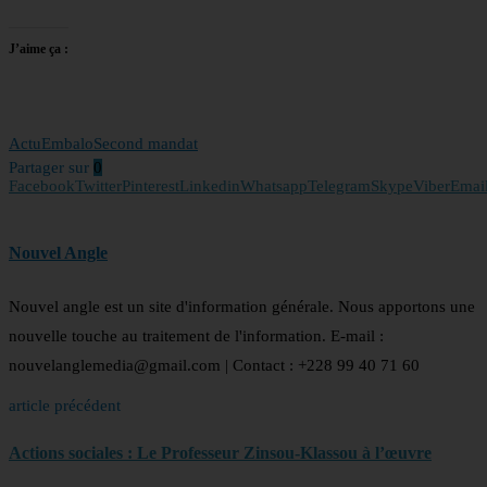
J’aime ça :
Actu
Embalo
Second mandat
Partager sur
0
Facebook
Twitter
Pinterest
Linkedin
Whatsapp
Telegram
Skype
Viber
Emai
Nouvel Angle
Nouvel angle est un site d'information générale. Nous apportons une
nouvelle touche au traitement de l'information. E-mail :
nouvelanglemedia@gmail.com | Contact : +228 99 40 71 60
article précédent
Actions sociales : Le Professeur Zinsou-Klassou à l’œuvre