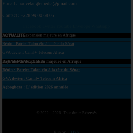
E-mail : nouvelanglemedia@gmail.com
Contact : +228 99 00 68 05
Facebook
Twitter
Youtube
Envelope
Whatsapp
ACTUALITE
PayPal : Une expansion majeure en Afrique
Bénin : Patrice Talon élu à la tête du Sénat
GVA devient Canal+ Telecom Africa
DERNIERS ARTICLES
PayPal : Une expansion majeure en Afrique
Bénin : Patrice Talon élu à la tête du Sénat
GVA devient Canal+ Telecom Africa
Agbogboza : L’ édition 2026 annulée
© 2022 – 2026 | Tous droits Réservés
Run by
OTIYA