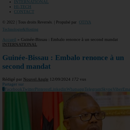
INTERNATIONAL
HI-TECH
CONTACT
© 2022 | Tous droits Reversés. | Propulsé par
OTIYA
Technologie&Hosting
Accueil
»
Guinée-Bissau : Embalo renonce à un second mandat
INTERNATIONAL
Guinée-Bissau : Embalo renonce à un
second mandat
Rédigé par
Nouvel Angle
12/09/2024
172
vus
Partager sur
0
Facebook
Twitter
Pinterest
Linkedin
Whatsapp
Telegram
Skype
Viber
Ema