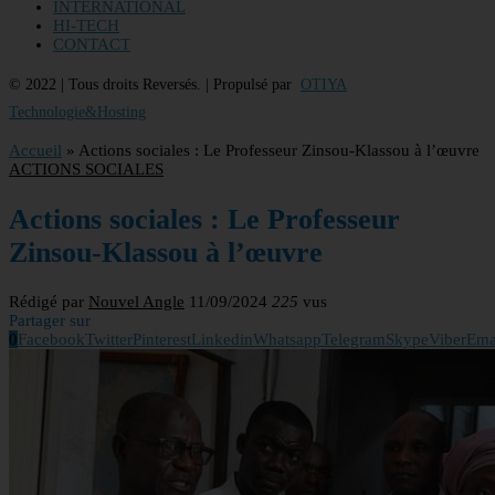
INTERNATIONAL
HI-TECH
CONTACT
© 2022 | Tous droits Reversés. | Propulsé par
OTIYA
Technologie&Hosting
Accueil
»
Actions sociales : Le Professeur Zinsou-Klassou à l’œuvre
ACTIONS SOCIALES
Actions sociales : Le Professeur
Zinsou-Klassou à l’œuvre
Rédigé par
Nouvel Angle
11/09/2024
225
vus
Partager sur
0
Facebook
Twitter
Pinterest
Linkedin
Whatsapp
Telegram
Skype
Viber
Ema