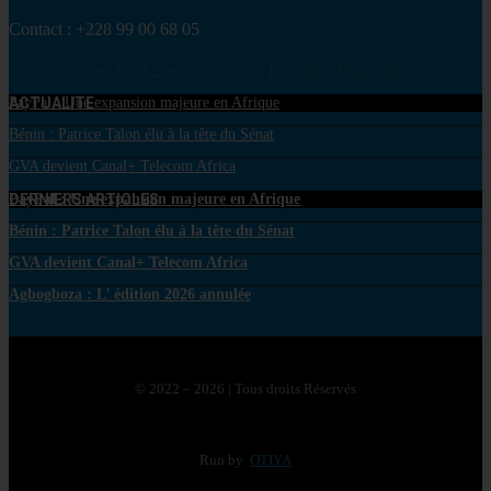
Contact : +228 99 00 68 05
Facebook
Twitter
Youtube
Envelope
Whatsapp
ACTUALITE
PayPal : Une expansion majeure en Afrique
Bénin : Patrice Talon élu à la tête du Sénat
GVA devient Canal+ Telecom Africa
DERNIERS ARTICLES
PayPal : Une expansion majeure en Afrique
Bénin : Patrice Talon élu à la tête du Sénat
GVA devient Canal+ Telecom Africa
Agbogboza : L’ édition 2026 annulée
© 2022 – 2026 | Tous droits Réservés
Run by
OTIYA