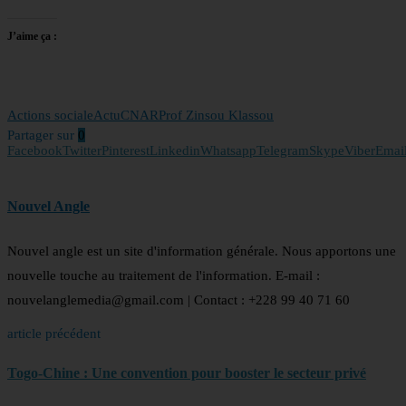
J’aime ça :
Actions sociale
Actu
CNAR
Prof Zinsou Klassou
Partager sur
0
Facebook
Twitter
Pinterest
Linkedin
Whatsapp
Telegram
Skype
Viber
Emai
Nouvel Angle
Nouvel angle est un site d'information générale. Nous apportons une
nouvelle touche au traitement de l'information. E-mail :
nouvelanglemedia@gmail.com | Contact : +228 99 40 71 60
article précédent
Togo-Chine : Une convention pour booster le secteur privé