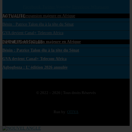
Facebook
Twitter
Youtube
Envelope
Whatsapp
ACTUALITE
PayPal : Une expansion majeure en Afrique
Bénin : Patrice Talon élu à la tête du Sénat
GVA devient Canal+ Telecom Africa
DERNIERS ARTICLES
PayPal : Une expansion majeure en Afrique
Bénin : Patrice Talon élu à la tête du Sénat
GVA devient Canal+ Telecom Africa
Agbogboza : L’ édition 2026 annulée
© 2022 – 2026 | Tous droits Réservés
Run by
OTIYA