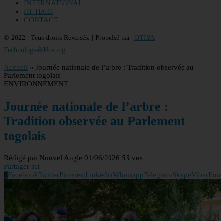
INTERNATIONAL
HI-TECH
CONTACT
© 2022 | Tous droits Reversés. | Propulsé par
OTIYA
Technologie&Hosting
Accueil
»
Journée nationale de l’arbre : Tradition observée au
Parlement togolais
ENVIRONNEMENT
Journée nationale de l’arbre :
Tradition observée au Parlement
togolais
Rédigé par
Nouvel Angle
01/06/2026
53
vus
Partager sur
0
Facebook
Twitter
Pinterest
Linkedin
Whatsapp
Telegram
Skype
Viber
Ema