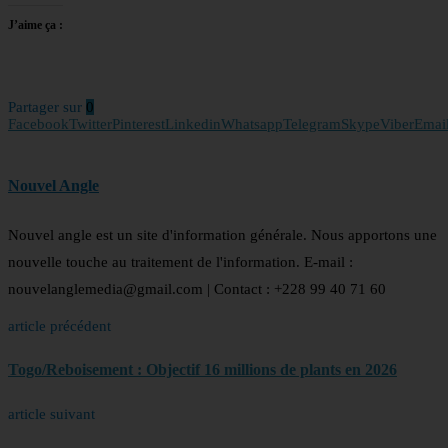
J’aime ça :
Partager sur
0
Facebook
Twitter
Pinterest
Linkedin
Whatsapp
Telegram
Skype
Viber
Emai
Nouvel Angle
Nouvel angle est un site d'information générale. Nous apportons une
nouvelle touche au traitement de l'information. E-mail :
nouvelanglemedia@gmail.com | Contact : +228 99 40 71 60
article précédent
Togo/Reboisement : Objectif 16 millions de plants en 2026
article suivant