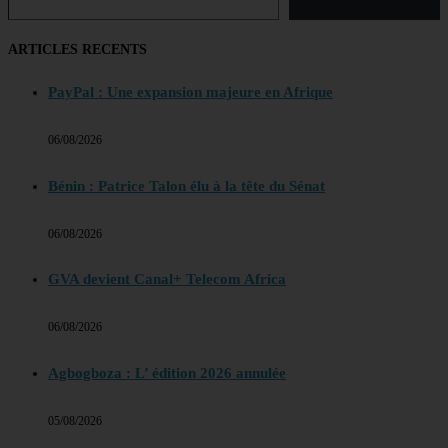
ARTICLES RECENTS
PayPal : Une expansion majeure en Afrique
06/08/2026
Bénin : Patrice Talon élu à la tête du Sénat
06/08/2026
GVA devient Canal+ Telecom Africa
06/08/2026
Agbogboza : L’ édition 2026 annulée
05/08/2026