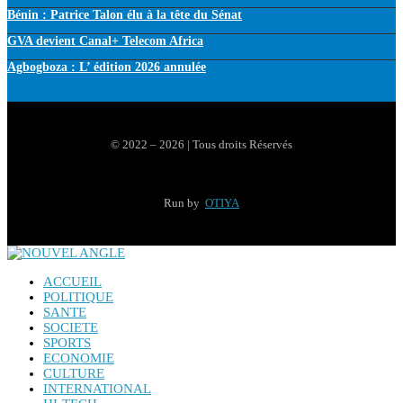
Bénin : Patrice Talon élu à la tête du Sénat
GVA devient Canal+ Telecom Africa
Agbogboza : L’ édition 2026 annulée
© 2022 – 2026 | Tous droits Réservés
Run by
OTIYA
ACCUEIL
POLITIQUE
SANTE
SOCIETE
SPORTS
ECONOMIE
CULTURE
INTERNATIONAL