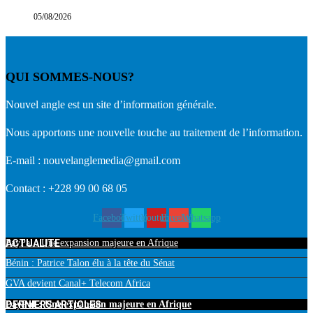
05/08/2026
QUI SOMMES-NOUS?
Nouvel angle est un site d’information générale.
Nous apportons une nouvelle touche au traitement de l’information.
E-mail : nouvelanglemedia@gmail.com
Contact : +228 99 00 68 05
Facebook
Twitter
Youtube
Envelope
Whatsapp
ACTUALITE
PayPal : Une expansion majeure en Afrique
Bénin : Patrice Talon élu à la tête du Sénat
GVA devient Canal+ Telecom Africa
DERNIERS ARTICLES
PayPal : Une expansion majeure en Afrique