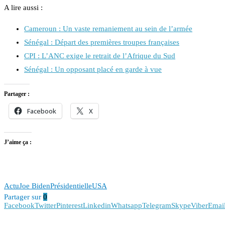
A lire aussi :
Cameroun : Un vaste remaniement au sein de l’armée
Sénégal : Départ des premières troupes françaises
CPI : L’ANC exige le retrait de l’Afrique du Sud
Sénégal : Un opposant placé en garde à vue
Partager :
Facebook
X
J’aime ça :
Actu
Joe Biden
Présidentielle
USA
Partager sur
0
Facebook
Twitter
Pinterest
Linkedin
Whatsapp
Telegram
Skype
Viber
Emai