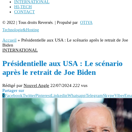
INTERNATIONAL
HI-TECH
CONTACT
© 2022 | Tous droits Reversés. | Propulsé par
OTIYA
Technologie&Hosting
Accueil
»
Présidentielle aux USA : Le scénario après le retrait de Joe
Biden
INTERNATIONAL
Présidentielle aux USA : Le scénario
après le retrait de Joe Biden
Rédigé par
Nouvel Angle
22/07/2024
222
vus
Partager sur
0
Facebook
Twitter
Pinterest
Linkedin
Whatsapp
Telegram
Skype
Viber
Ema