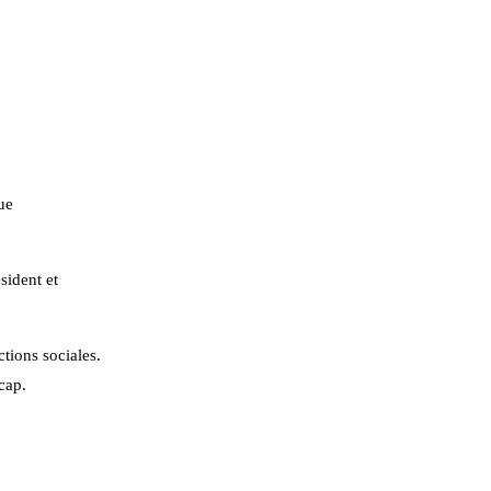
ue
sident et
tions sociales.
cap.