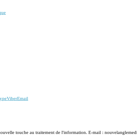
que
ype
Viber
Email
nouvelle touche au traitement de l'information. E-mail : nouvelanglem