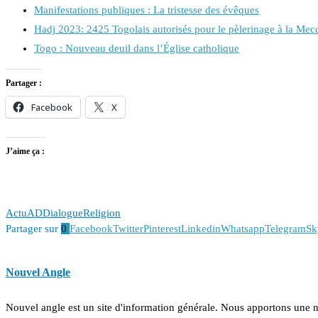
Manifestations publiques : La tristesse des évêques
Hadj 2023: 2425 Togolais autorisés pour le pèlerinage à la Mec
Togo : Nouveau deuil dans l’Église catholique
Partager :
Facebook
X
J’aime ça :
Actu
AD
Dialogue
Religion
Partager sur
0
Facebook
Twitter
Pinterest
Linkedin
Whatsapp
Telegram
Sk
Nouvel Angle
Nouvel angle est un site d'information générale. Nous apportons une 