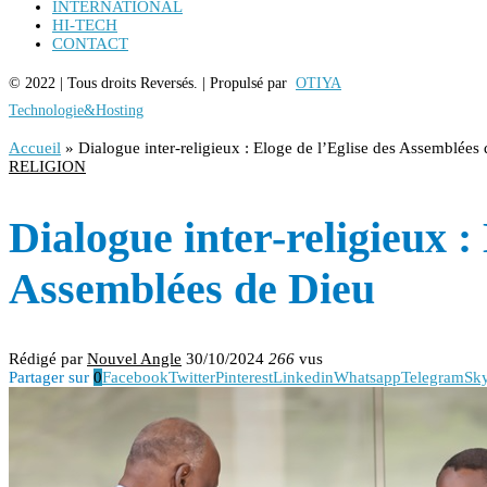
INTERNATIONAL
HI-TECH
CONTACT
© 2022 | Tous droits Reversés. | Propulsé par
OTIYA
Technologie&Hosting
Accueil
»
Dialogue inter-religieux : Eloge de l’Eglise des Assemblées
RELIGION
Dialogue inter-religieux :
Assemblées de Dieu
Rédigé par
Nouvel Angle
30/10/2024
266
vus
Partager sur
0
Facebook
Twitter
Pinterest
Linkedin
Whatsapp
Telegram
Sk