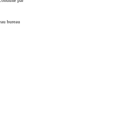
conduite par
veau bureau