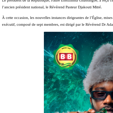
Le président de la République, Faure Essozimna Gnassingbé, a reçu ce
l’ancien président national, le Révérend Pasteur Djakouti Mitré.
À cette occasion, les nouvelles instances dirigeantes de l’Église, mises
exécutif, composé de sept membres, est dirigé par le Révérend Dr Ada