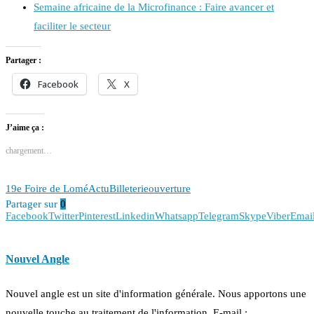
Semaine africaine de la Microfinance : Faire avancer et
faciliter le secteur
Partager :
Facebook
X
J’aime ça :
chargement…
19e Foire de Lomé
Actu
Billeterie
ouverture
Partager sur
0
Facebook
Twitter
Pinterest
Linkedin
Whatsapp
Telegram
Skype
Viber
Emai
Nouvel Angle
Nouvel angle est un site d'information générale. Nous apportons une
nouvelle touche au traitement de l'information. E-mail :