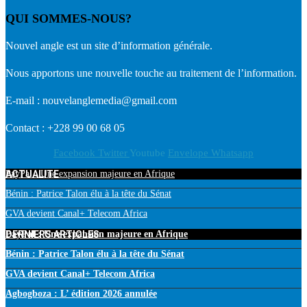
QUI SOMMES-NOUS?
Nouvel angle est un site d’information générale.
Nous apportons une nouvelle touche au traitement de l’information.
E-mail : nouvelanglemedia@gmail.com
Contact : +228 99 00 68 05
Facebook
Twitter
Youtube
Envelope
Whatsapp
ACTUALITE
PayPal : Une expansion majeure en Afrique
Bénin : Patrice Talon élu à la tête du Sénat
GVA devient Canal+ Telecom Africa
DERNIERS ARTICLES
PayPal : Une expansion majeure en Afrique
Bénin : Patrice Talon élu à la tête du Sénat
GVA devient Canal+ Telecom Africa
Agbogboza : L’ édition 2026 annulée