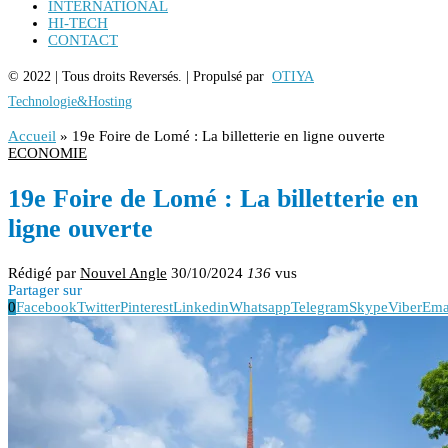
INTERNATIONAL
HI-TECH
CONTACT
© 2022 | Tous droits Reversés. | Propulsé par
OTIYA
Technologie&Hosting
Accueil
»
19e Foire de Lomé : La billetterie en ligne ouverte
ECONOMIE
19e Foire de Lomé : La billetterie en
ligne ouverte
Rédigé par
Nouvel Angle
30/10/2024
136
vus
Partager sur
0
Facebook
Twitter
Pinterest
Linkedin
Whatsapp
Telegram
Skype
Viber
Ema