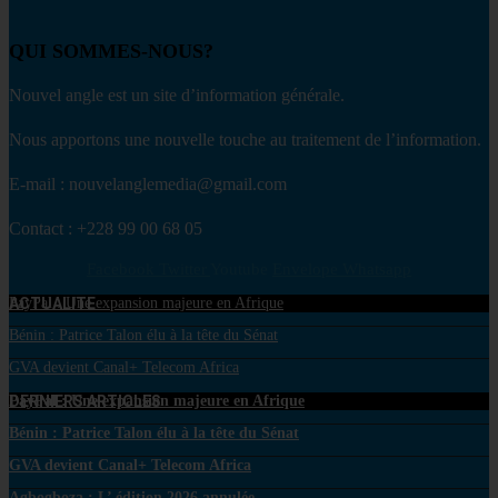
QUI SOMMES-NOUS?
Nouvel angle est un site d’information générale.
Nous apportons une nouvelle touche au traitement de l’information.
E-mail : nouvelanglemedia@gmail.com
Contact : +228 99 00 68 05
Facebook
Twitter
Youtube
Envelope
Whatsapp
ACTUALITE
PayPal : Une expansion majeure en Afrique
Bénin : Patrice Talon élu à la tête du Sénat
GVA devient Canal+ Telecom Africa
DERNIERS ARTICLES
PayPal : Une expansion majeure en Afrique
Bénin : Patrice Talon élu à la tête du Sénat
GVA devient Canal+ Telecom Africa
Agbogboza : L’ édition 2026 annulée