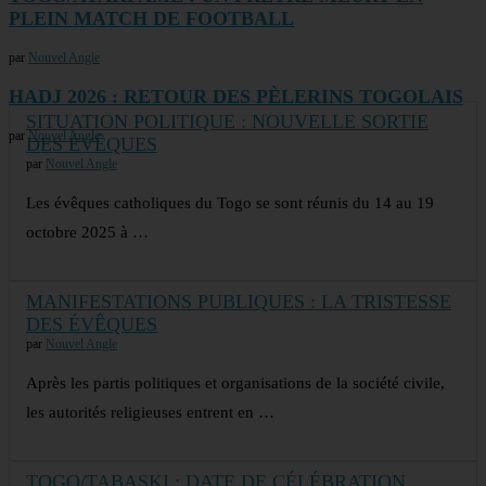
PLEIN MATCH DE FOOTBALL
par
Nouvel Angle
HADJ 2026 : RETOUR DES PÈLERINS TOGOLAIS
SITUATION POLITIQUE : NOUVELLE SORTIE
par
Nouvel Angle
DES ÉVÊQUES
par
Nouvel Angle
Les évêques catholiques du Togo se sont réunis du 14 au 19
octobre 2025 à …
MANIFESTATIONS PUBLIQUES : LA TRISTESSE
DES ÉVÊQUES
par
Nouvel Angle
Après les partis politiques et organisations de la société civile,
les autorités religieuses entrent en …
TOGO/TABASKI : DATE DE CÉLÉBRATION