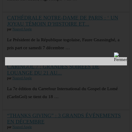
CATHÉDRALE NOTRE-DAME DE PARIS : ‘ UN
JOYAU TÉMOIN D’HISTOIRE ET...
par
Nouvel Angle
Le Président de la République togolaise, Faure Gnassingbé, a
pris part ce samedi 7 décembre …
CARINGOL 7 : GRANDES SOIRÉES DE
LOUANGE DU 21 AU...
par
Nouvel Angle
La 7e édition du Carrefour International du Gospel de Lomé
(CarInGol) se tient du 18 …
“THANKS GIVING” : 3 GRANDS ÉVÉNEMENTS
EN DÉCEMBRE
par
Nouvel Angle