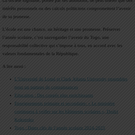
La société togolaise, portée par ses ambitions, ne peut tolérer que des
intérêts personnels ou des calculs politiciens compromettent l’avenir
de sa jeunesse.
L’école est une chance, un héritage et une promesse. Préserver
l’année scolaire, c’est sauvegarder l’avenir du Togo, une
responsabilité collective qui s’impose à tous, en accord avec les
valeurs fondamentales de la République.
A lire aussi :
L’Université de Lomé et Clark Atlanta University ensembles
pour un partage de connaissances
Education : Des congés plus enrichissants
Enseignements primaire et secondaire: « Le ministère
continuera à veiller sur les bâtiments scolaires », Dodzi
Kokoroko
Togo : Dates clés de l’année scolaire 2024-2025