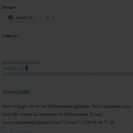
Partager :
Facebook
X
J’aime ça :
Actu
rentrée scolaire
Partager sur
0
Facebook
Twitter
Pinterest
Linkedin
Whatsapp
Telegram
Skype
Viber
Emai
Nouvel Angle
Nouvel angle est un site d'information générale. Nous apportons une
nouvelle touche au traitement de l'information. E-mail :
nouvelanglemedia@gmail.com | Contact : +228 99 40 71 60