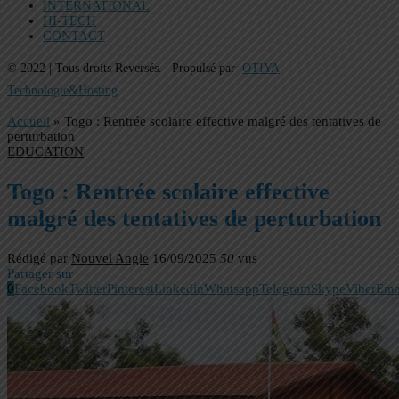
INTERNATIONAL
HI-TECH
CONTACT
© 2022 | Tous droits Reversés. | Propulsé par
OTIYA
Technologie&Hosting
Accueil
»
Togo : Rentrée scolaire effective malgré des tentatives de
perturbation
EDUCATION
Togo : Rentrée scolaire effective
malgré des tentatives de perturbation
Rédigé par
Nouvel Angle
16/09/2025
50
vus
Partager sur
0
Facebook
Twitter
Pinterest
Linkedin
Whatsapp
Telegram
Skype
Viber
Ema