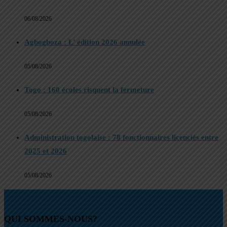
06/08/2026
Agbogboza : L’ édition 2026 annulée
05/08/2026
Togo : 160 écoles risquent la fermeture
05/08/2026
Administration togolaise : 78 fonctionnaires licenciés entre
2025 et 2026
05/08/2026
QUI SOMMES-NOUS?