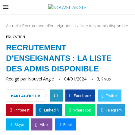
Accueil
»
Recrutement d’enseignants : La liste des admis disponible
EDUCATION
RECRUTEMENT
D’ENSEIGNANTS : LA LISTE
DES ADMIS DISPONIBLE
Rédigé par
Nouvel Angle
04/01/2024
3,K
vus
1
PARTAGER SUR
Facebook
Twitter
Pinterest
Linkedin
Whatsapp
Telegram
Skype
Viber
Email