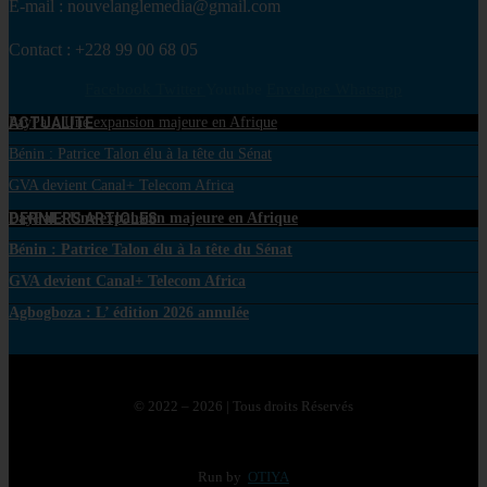
E-mail : nouvelanglemedia@gmail.com
Contact : +228 99 00 68 05
Facebook
Twitter
Youtube
Envelope
Whatsapp
ACTUALITE
PayPal : Une expansion majeure en Afrique
Bénin : Patrice Talon élu à la tête du Sénat
GVA devient Canal+ Telecom Africa
DERNIERS ARTICLES
PayPal : Une expansion majeure en Afrique
Bénin : Patrice Talon élu à la tête du Sénat
GVA devient Canal+ Telecom Africa
Agbogboza : L’ édition 2026 annulée
© 2022 – 2026 | Tous droits Réservés
Run by
OTIYA