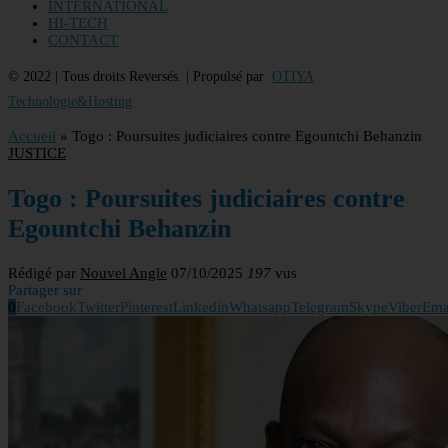
INTERNATIONAL
HI-TECH
CONTACT
© 2022 | Tous droits Reversés. | Propulsé par
OTIYA
Technologie&Hosting
Accueil
»
Togo : Poursuites judiciaires contre Egountchi Behanzin
JUSTICE
Togo : Poursuites judiciaires contre
Egountchi Behanzin
Rédigé par
Nouvel Angle
07/10/2025
197
vus
Partager sur
0
Facebook
Twitter
Pinterest
Linkedin
Whatsapp
Telegram
Skype
Viber
Ema