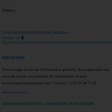
J’aime ça :
Actu
Dusseh
Egountchi
Poursuite judiciaires
Partager sur
0
Facebook
Twitter
Pinterest
Linkedin
Whatsapp
Telegram
Skype
Viber
Emai
Nouvel Angle
Nouvel angle est un site d'information générale. Nous apportons une
nouvelle touche au traitement de l'information. E-mail :
nouvelanglemedia@gmail.com | Contact : +228 99 40 71 60
article précédent
Enseignement supérieur : Opportunité de recrutement