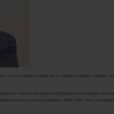
tion contre les rumeurs faisant état d’« audiences foraines gratuites » p
ganise une vaste tournée nationale d’information et d’assistance du 4 mai
 partenariat avec le groupe Canadian Bank Note (CBN), vise à accompagne