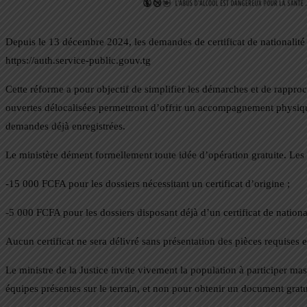
Depuis le 13 décembre 2024, les demandes de certificat de nationalité 
https://auth.service-public.gouv.tg
Cette réforme a pour objectif de simplifier les démarches et de rapproc
ouvertes délocalisées permettront d’offrir un accompagnement physique 
demandes déjà enregistrées.
Le ministère dément formellement toute idée d’opération gratuite. Les 
-15 000 FCFA pour les dossiers nécessitant un certificat d’origine ;
-5 000 FCFA pour les dossiers disposant déjà d’un certificat de nationa
Aucun certificat ne sera délivré sans présentation des pièces requises e
Le ministre de la Justice invite vivement la population à participer ma
équipes présentes sur le terrain, et non pour obtenir un document gratu