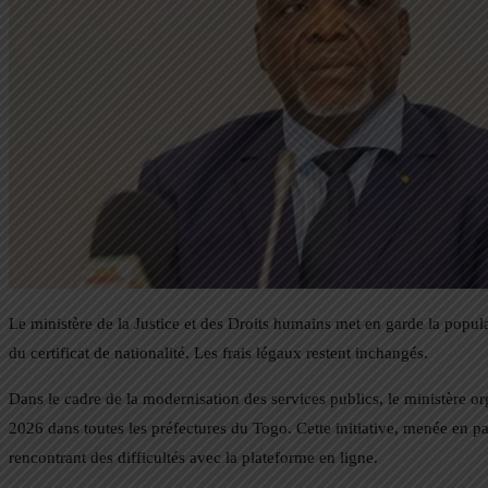
Le ministère de la Justice et des Droits humains met en garde la popula
du certificat de nationalité. Les frais légaux restent inchangés.
Dans le cadre de la modernisation des services publics, le ministère or
2026 dans toutes les préfectures du Togo. Cette initiative, menée en
rencontrant des difficultés avec la plateforme en ligne.