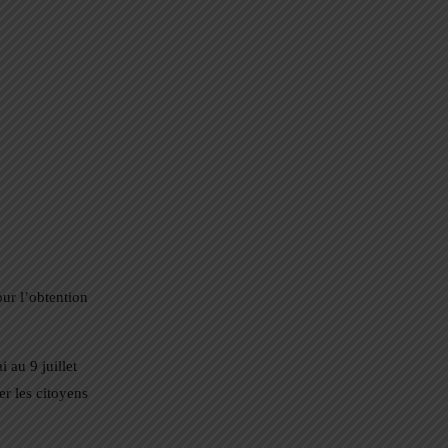
our l’obtention
 au 9 juillet
r les citoyens