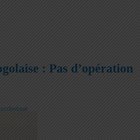
togolaise : Pas d’opération
ype
Viber
Email