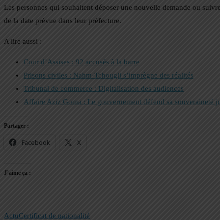
Les personnes qui souhaitent déposer une nouvelle demande ou suivre un
de la date prévue dans leur préfecture.
A lire aussi :
Cour d’Assises : 92 accusés à la barre
Prisons civiles : Nahm-Tchougli s’imprègne des réalités
Tribunal de commerce : Digitalisation des audiences
Affaire Aziz Goma : Le gouvernement défend sa souveraineté ju
Partager :
Facebook
X
J’aime ça :
Actu
Certificat de nationalité