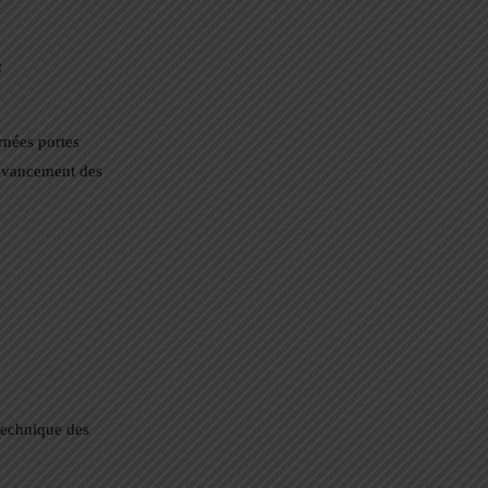
:
rnées portes
l’avancement des
 technique des