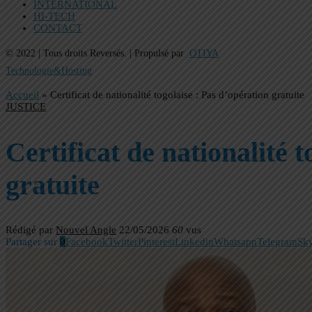
INTERNATIONAL
HI-TECH
CONTACT
© 2022 | Tous droits Reversés. | Propulsé par
OTIYA
Technologie&Hosting
Accueil
»
Certificat de nationalité togolaise : Pas d’opération gratuite
JUSTICE
Certificat de nationalité 
gratuite
Rédigé par
Nouvel Angle
22/05/2026
60
vus
Partager sur
0
Facebook
Twitter
Pinterest
Linkedin
Whatsapp
Telegram
Sk