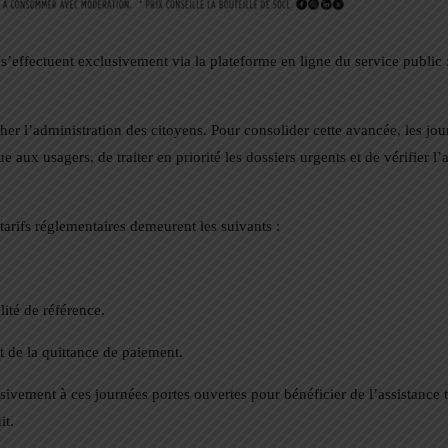
s’effectuent exclusivement via la plateforme en ligne du service public 
her l’administration des citoyens. Pour consolider cette avancée, les jou
aux usagers, de traiter en priorité les dossiers urgents et de vérifier 
tarifs réglementaires demeurent les suivants :
lité de référence.
t de la quittance de paiement.
ssivement à ces journées portes ouvertes pour bénéficier de l’assistance
it.