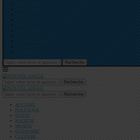
ACCUEIL
POLITIQUE
SANTE
SOCIETE
SPORTS
ECONOMIE
CULTURE
INTERNATIONAL
HI-TECH
CONTACT
Recherche
Recherche
Recherche
ACCUEIL
POLITIQUE
SANTE
SOCIETE
SPORTS
ECONOMIE
CULTURE