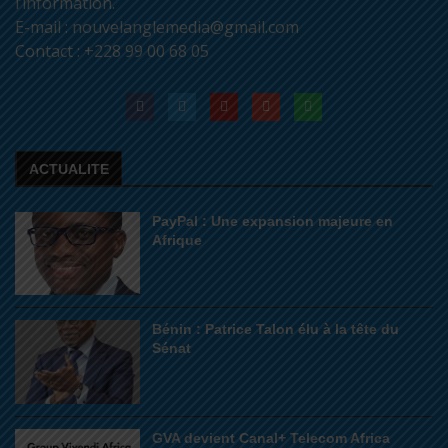
l’information.
E-mail : nouvelanglemedia@gmail.com
Contact : +228 99 00 68 05
ACTUALITE
PayPal : Une expansion majeure en
Afrique
Bénin : Patrice Talon élu à la tête du
Sénat
GVA devient Canal+ Telecom Africa