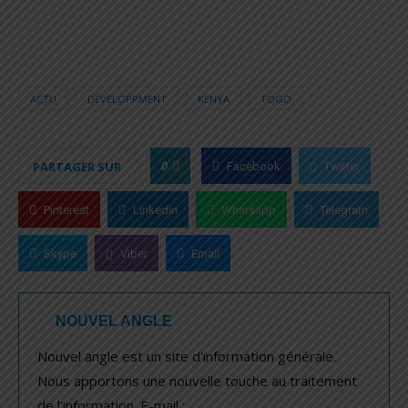
ACTU
DÉVELOPPMENT
KENYA
TOGO
0
PARTAGER SUR
Facebook
Twitter
Pinterest
Linkedin
Whatsapp
Telegram
Skype
Viber
Email
NOUVEL ANGLE
Nouvel angle est un site d'information générale.
Nous apportons une nouvelle touche au traitement
de l'information. E-mail :