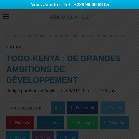
Nous Joindre : Tel : +228 99 00 68 05
Accueil
»
Togo-Kenya : De grandes ambitions de développement
POLITIQUE
TOGO-KENYA : DE GRANDES
AMBITIONS DE
DÉVELOPPEMENT
Rédigé par
Nouvel Angle
08/01/2025
156
vus
0
PARTAGER SUR
Facebook
Twitter
Pinterest
Linkedin
Whatsapp
Telegram
Skype
Viber
Email