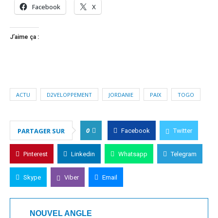
Facebook
X
J’aime ça :
ACTU
D2VELOPPEMENT
JORDANIE
PAIX
TOGO
0
PARTAGER SUR
Facebook
Twitter
Pinterest
Linkedin
Whatsapp
Telegram
Skype
Viber
Email
NOUVEL ANGLE