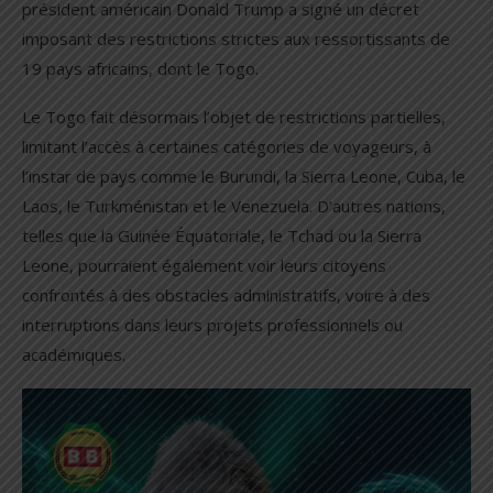
président américain Donald Trump a signé un décret
imposant des restrictions strictes aux ressortissants de
19 pays africains, dont le Togo.
Le Togo fait désormais l’objet de restrictions partielles,
limitant l’accès à certaines catégories de voyageurs, à
l’instar de pays comme le Burundi, la Sierra Leone, Cuba, le
Laos, le Turkménistan et le Venezuela. D’autres nations,
telles que la Guinée Équatoriale, le Tchad ou la Sierra
Leone, pourraient également voir leurs citoyens
confrontés à des obstacles administratifs, voire à des
interruptions dans leurs projets professionnels ou
académiques.