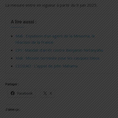
La mesure entre en vigueur à partir du 9 juin 2025.
A lire aussi :
Mali : Expulsion d’un agent de la Minusma, la
réaction de la France
CPI : Mandat d’arrêt contre Benjamin Netanyahu
Mali : Mission terminée pour les casques bleus
CEDEAO : L’appel de John Mahama
Partager :
Facebook
X
J’aime ça :