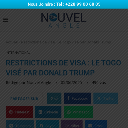
Nous Joindre : Tel : +228 99 00 68 05
Accueil
»
Restrictions de visa : Le Togo visé par Donald Trump
INTERNATIONAL
RESTRICTIONS DE VISA : LE TOGO
VISÉ PAR DONALD TRUMP
Rédigé par
Nouvel Angle
05/06/2025
496
vus
0
PARTAGER SUR
Facebook
Twitter
Pinterest
Linkedin
Whatsapp
Telegram
Skype
Viber
Email