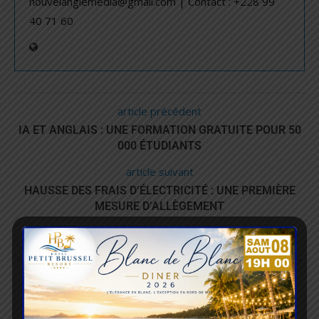
nouvelanglemedia@gmail.com | Contact : +228 99
40 71 60
article précédent
IA ET ANGLAIS : UNE FORMATION GRATUITE POUR 50
000 ÉTUDIANTS
article suivant
HAUSSE DES FRAIS D’ÉLECTRICITÉ : UNE PREMIÈRE
MESURE D’ALLÈGEMENT
LAISSER UN COMMENTAIRE