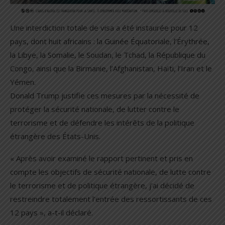
Une interdiction totale de visa a été instaurée pour 12
pays, dont huit africains : la Guinée Équatoriale, l’Érythrée,
la Libye, la Somalie, le Soudan, le Tchad, la République du
Congo, ainsi que la Birmanie, l’Afghanistan, Haïti, l’Iran et le
Yémen.
Donald Trump justifie ces mesures par la nécessité de
protéger la sécurité nationale, de lutter contre le
terrorisme et de défendre les intérêts de la politique
étrangère des États-Unis.
« Après avoir examiné le rapport pertinent et pris en
compte les objectifs de sécurité nationale, de lutte contre
le terrorisme et de politique étrangère, j’ai décidé de
restreindre totalement l’entrée des ressortissants de ces
12 pays », a-t-il déclaré.