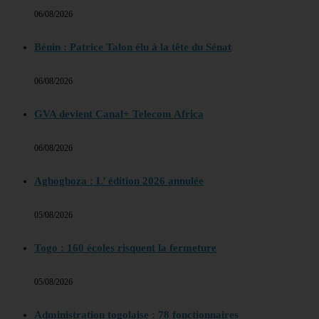
06/08/2026
Bénin : Patrice Talon élu à la tête du Sénat
06/08/2026
GVA devient Canal+ Telecom Africa
06/08/2026
Agbogboza : L’ édition 2026 annulée
05/08/2026
Togo : 160 écoles risquent la fermeture
05/08/2026
Administration togolaise : 78 fonctionnaires