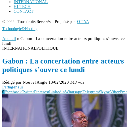
INTERNATIONAL
HI-TECH
CONTACT
© 2022 | Tous droits Reversés. | Propulsé par
OTIYA
Technologie&Hosting
Accueil
»
Gabon : La concertation entre acteurs politiques s’ouvre ce
lundi
INTERNATIONAL
POLITIQUE
Gabon : La concertation entre acteurs
politiques s’ouvre ce lundi
Rédigé par
Nouvel Angle
13/02/2023
143
vus
Partager sur
0
Facebook
Twitter
Pinterest
Linkedin
Whatsapp
Telegram
Skype
Viber
Ema