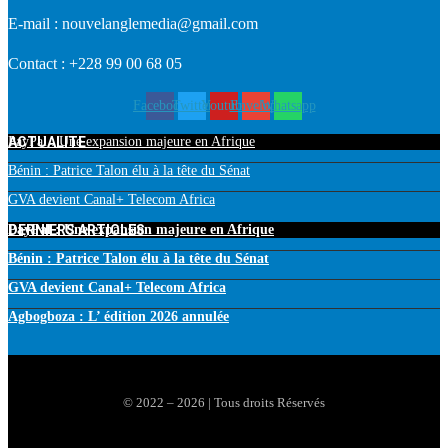
E-mail : nouvelanglemedia@gmail.com
Contact : +228 99 00 68 05
Facebook
Twitter
Youtube
Envelope
Whatsapp
ACTUALITE
PayPal : Une expansion majeure en Afrique
Bénin : Patrice Talon élu à la tête du Sénat
GVA devient Canal+ Telecom Africa
DERNIERS ARTICLES
PayPal : Une expansion majeure en Afrique
Bénin : Patrice Talon élu à la tête du Sénat
GVA devient Canal+ Telecom Africa
Agbogboza : L’ édition 2026 annulée
© 2022 – 2026 | Tous droits Réservés