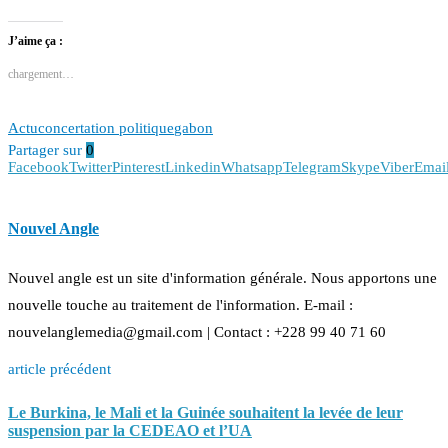
J’aime ça :
chargement…
Actu
concertation politique
gabon
Partager sur
0
Facebook
Twitter
Pinterest
Linkedin
Whatsapp
Telegram
Skype
Viber
Emai
Nouvel Angle
Nouvel angle est un site d'information générale. Nous apportons une
nouvelle touche au traitement de l'information. E-mail :
nouvelanglemedia@gmail.com | Contact : +228 99 40 71 60
article précédent
Le Burkina, le Mali et la Guinée souhaitent la levée de leur
suspension par la CEDEAO et l’UA