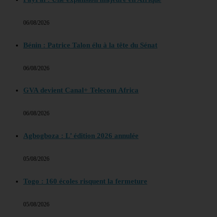
06/08/2026
Bénin : Patrice Talon élu à la tête du Sénat
06/08/2026
GVA devient Canal+ Telecom Africa
06/08/2026
Agbogboza : L’ édition 2026 annulée
05/08/2026
Togo : 160 écoles risquent la fermeture
05/08/2026