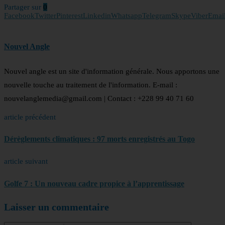
Partager sur
0
Facebook
Twitter
Pinterest
Linkedin
Whatsapp
Telegram
Skype
Viber
Emai
Nouvel Angle
Nouvel angle est un site d'information générale. Nous apportons une
nouvelle touche au traitement de l'information. E-mail :
nouvelanglemedia@gmail.com | Contact : +228 99 40 71 60
article précédent
Dérèglements climatiques : 97 morts enregistrés au Togo
article suivant
Golfe 7 : Un nouveau cadre propice à l’apprentissage
Laisser un commentaire