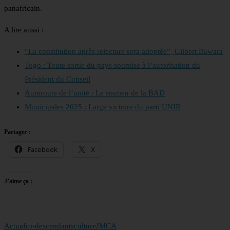
panafricain.
A lire aussi :
“La constitution après relecture sera adoptée”, Gilbert Bawara
Togo : Toute sortie du pays soumise à l’autorisation du
Président du Conseil
Autoroute de l’unité : Le soutien de la BAD
Municipales 2025 : Large victoire du parti UNIR
Partager :
Facebook
X
J’aime ça :
Actu
afro-descendants
culture
JMCA