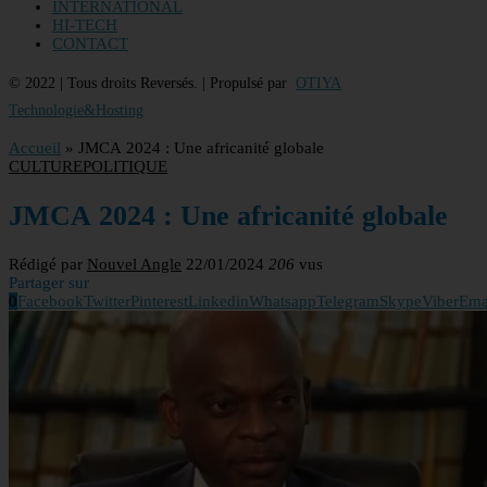
INTERNATIONAL
HI-TECH
CONTACT
© 2022 | Tous droits Reversés. | Propulsé par
OTIYA
Technologie&Hosting
Accueil
»
JMCA 2024 : Une africanité globale
CULTURE
POLITIQUE
JMCA 2024 : Une africanité globale
Rédigé par
Nouvel Angle
22/01/2024
206
vus
Partager sur
0
Facebook
Twitter
Pinterest
Linkedin
Whatsapp
Telegram
Skype
Viber
Ema