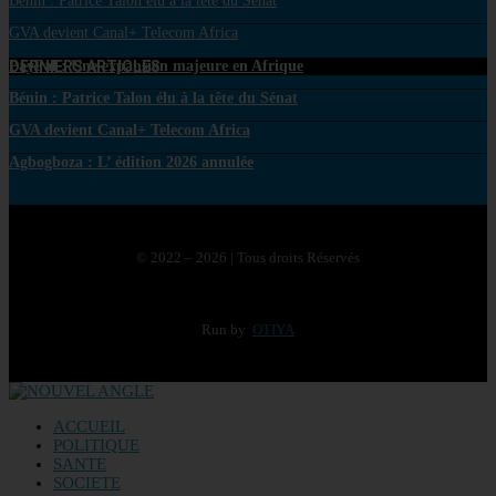
Bénin : Patrice Talon élu à la tête du Sénat
GVA devient Canal+ Telecom Africa
DERNIERS ARTICLES
PayPal : Une expansion majeure en Afrique
Bénin : Patrice Talon élu à la tête du Sénat
GVA devient Canal+ Telecom Africa
Agbogboza : L’ édition 2026 annulée
© 2022 – 2026 | Tous droits Réservés
Run by
OTIYA
ACCUEIL
POLITIQUE
SANTE
SOCIETE