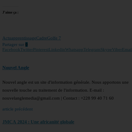
J’aime ça :
Actu
apprentissage
Cadre
Golfe 7
Partager sur
0
Facebook
Twitter
Pinterest
Linkedin
Whatsapp
Telegram
Skype
Viber
Emai
Nouvel Angle
Nouvel angle est un site d'information générale. Nous apportons une
nouvelle touche au traitement de l'information. E-mail :
nouvelanglemedia@gmail.com | Contact : +228 99 40 71 60
article précédent
JMCA 2024 : Une africanité globale