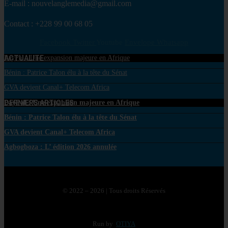
E-mail : nouvelanglemedia@gmail.com
Contact : +228 99 00 68 05
Facebook
Twitter
Youtube
Envelope
Whatsapp
ACTUALITE
PayPal : Une expansion majeure en Afrique
Bénin : Patrice Talon élu à la tête du Sénat
GVA devient Canal+ Telecom Africa
DERNIERS ARTICLES
PayPal : Une expansion majeure en Afrique
Bénin : Patrice Talon élu à la tête du Sénat
GVA devient Canal+ Telecom Africa
Agbogboza : L’ édition 2026 annulée
© 2022 – 2026 | Tous droits Réservés
Run by
OTIYA