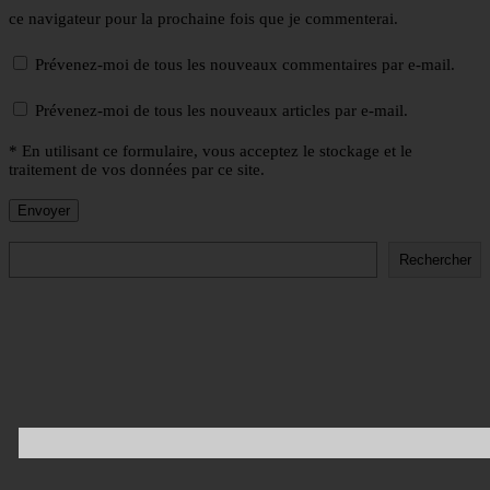
ce navigateur pour la prochaine fois que je commenterai.
Prévenez-moi de tous les nouveaux commentaires par e-mail.
Prévenez-moi de tous les nouveaux articles par e-mail.
* En utilisant ce formulaire, vous acceptez le stockage et le
traitement de vos données par ce site.
Rechercher
Rechercher