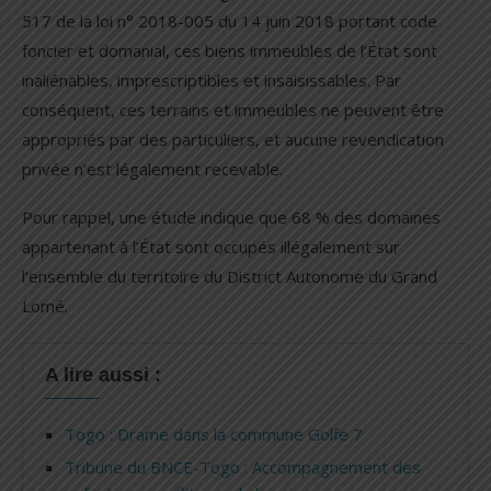
517 de la loi n° 2018-005 du 14 juin 2018 portant code
foncier et domanial, ces biens immeubles de l’État sont
inaliénables, imprescriptibles et insaisissables. Par
conséquent, ces terrains et immeubles ne peuvent être
appropriés par des particuliers, et aucune revendication
privée n’est légalement recevable.
Pour rappel, une étude indique que 68 % des domaines
appartenant à l’État sont occupés illégalement sur
l’ensemble du territoire du District Autonome du Grand
Lomé.
A lire aussi :
Togo : Drame dans la commune Golfe 7
Tribune du BNCE-Togo : Accompagnement des