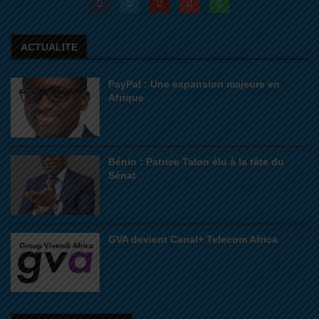
ACTUALITE
PayPal : Une expansion majeure en
Afrique
Bénin : Patrice Talon élu à la tête du
Sénat
GVA devient Canal+ Telecom Africa