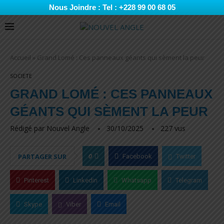
Nous Joindre : Tel : +228 99 00 68 05
Accueil
»
Grand Lomé : Ces panneaux géants qui sèment la peur
SOCIETE
GRAND LOMÉ : CES PANNEAUX
GÉANTS QUI SÈMENT LA PEUR
Rédigé par
Nouvel Angle
30/10/2025
227
vus
0
PARTAGER SUR
Facebook
Twitter
Pinterest
Linkedin
Whatsapp
Telegram
Skype
Viber
Email