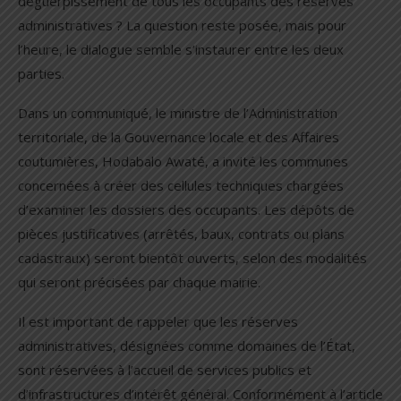
déguerpissement de tous les occupants des réserves
administratives ? La question reste posée, mais pour
l’heure, le dialogue semble s’instaurer entre les deux
parties.
Dans un communiqué, le ministre de l’Administration
territoriale, de la Gouvernance locale et des Affaires
coutumières, Hodabalo Awaté, a invité les communes
concernées à créer des cellules techniques chargées
d’examiner les dossiers des occupants. Les dépôts de
pièces justificatives (arrêtés, baux, contrats ou plans
cadastraux) seront bientôt ouverts, selon des modalités
qui seront précisées par chaque mairie.
Il est important de rappeler que les réserves
administratives, désignées comme domaines de l’État,
sont réservées à l’accueil de services publics et
d’infrastructures d’intérêt général. Conformément à l’article