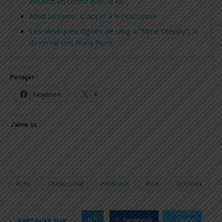
enfants en conflit avec la loi
Abus sexuels : L’ appel à la rescousse
Les obsèques dignes de rang à ‘’Mme Creppy’’, la
doyenne des Nana Benz
Partager :
Facebook
X
J’aime ça :
ACTU
GRAND LOMÉ
PANNEAUX
PEUR
RÉSERVES
0
PARTAGER SUR
Facebook
Twitter