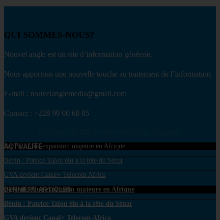
QUI SOMMES-NOUS?
Nouvel angle est un site d’information générale.
Nous apportons une nouvelle touche au traitement de l’information.
E-mail : nouvelanglemedia@gmail.com
Contact : +228 99 00 68 05
Facebook
Twitter
Youtube
Envelope
Whatsapp
ACTUALITE
PayPal : Une expansion majeure en Afrique
Bénin : Patrice Talon élu à la tête du Sénat
GVA devient Canal+ Telecom Africa
DERNIERS ARTICLES
PayPal : Une expansion majeure en Afrique
Bénin : Patrice Talon élu à la tête du Sénat
GVA devient Canal+ Telecom Africa