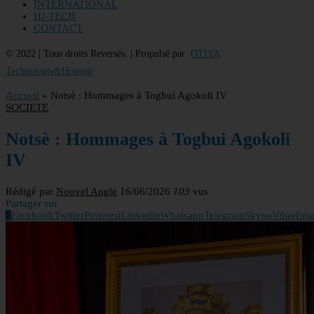
INTERNATIONAL
HI-TECH
CONTACT
© 2022 | Tous droits Reversés. | Propulsé par
OTIYA
Technologie&Hosting
Accueil
»
Notsè : Hommages à Togbui Agokoli IV
SOCIETE
Notsè : Hommages à Togbui Agokoli
IV
Rédigé par
Nouvel Angle
16/06/2026
103
vus
Partager sur
0
Facebook
Twitter
Pinterest
Linkedin
Whatsapp
Telegram
Skype
Viber
Ema