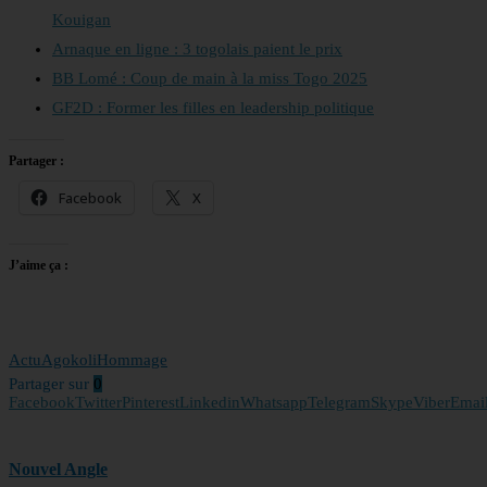
Kouigan
Arnaque en ligne : 3 togolais paient le prix
BB Lomé : Coup de main à la miss Togo 2025
GF2D : Former les filles en leadership politique
Partager :
Facebook
X
J’aime ça :
Actu
Agokoli
Hommage
Partager sur
0
Facebook
Twitter
Pinterest
Linkedin
Whatsapp
Telegram
Skype
Viber
Emai
Nouvel Angle