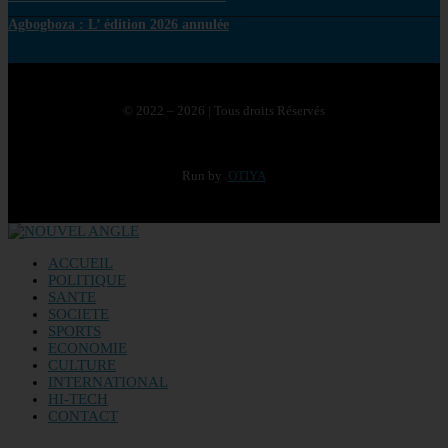
Agbogboza : L’ édition 2026 annulée
© 2022 – 2026 | Tous droits Réservés
Run by
OTIYA
ACCUEIL
POLITIQUE
SANTE
SOCIETE
SPORTS
ECONOMIE
CULTURE
INTERNATIONAL
HI-TECH
CONTACT