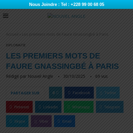
Nous Joindre : Tel : +228 99 00 68 05
Accueil
»
Les premiers mots de Faure Gnassingbé à Paris
DIPLOMATIE
LES PREMIERS MOTS DE
FAURE GNASSINGBÉ À PARIS
Rédigé par
Nouvel Angle
30/10/2025
69
vus
0
PARTAGER SUR
Facebook
Twitter
Pinterest
Linkedin
Whatsapp
Telegram
Skype
Viber
Email