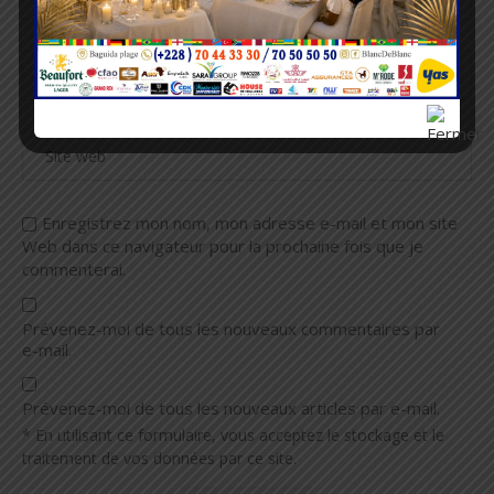
Enregistrez mon nom, mon adresse e-mail et mon site
Web dans ce navigateur pour la prochaine fois que je
commenterai.
Prévenez-moi de tous les nouveaux commentaires par
e-mail.
Prévenez-moi de tous les nouveaux articles par e-mail.
* En utilisant ce formulaire, vous acceptez le stockage et le
traitement de vos données par ce site.