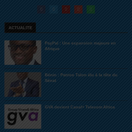
ACTUALITE
PayPal : Une expansion majeure en
Afrique
Bénin : Patrice Talon élu à la tête du
Sénat
GVA devient Canal+ Telecom Africa