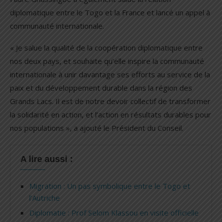
diplomatique entre le Togo et la France et lancé un appel à
communauté internationale.
« Je salue la qualité de la coopération diplomatique entre
nos deux pays, et souhaite qu’elle inspire la communauté
internationale à unir davantage ses efforts au service de la
paix et du développement durable dans la région des
Grands Lacs. Il est de notre devoir collectif de transformer
la solidarité en action, et l’action en résultats durables pour
nos populations », a ajouté le Président du Conseil.
A lire aussi :
Migration : Un pas symbolique entre le Togo et
l’Autriche
Diplomatie : Prof Selom Klassou en visite officielle