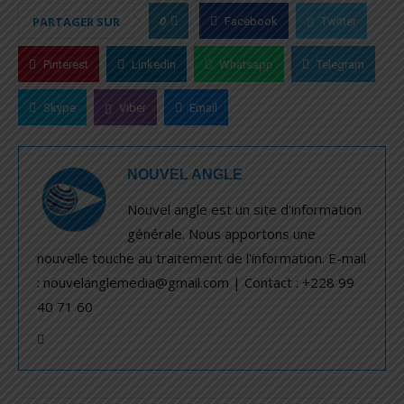
0
PARTAGER SUR
Facebook
Twitter
Pinterest
Linkedin
Whatsapp
Telegram
Skype
Viber
Email
NOUVEL ANGLE
Nouvel angle est un site d'information
générale. Nous apportons une
nouvelle touche au traitement de l'information. E-mail
: nouvelanglemedia@gmail.com | Contact : +228 99
40 71 60