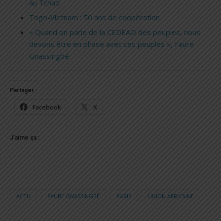
au Tchad
Togo-Vietnam : 50 ans de coopération
« Quand on parle de la CEDEAO des peuples, nous
devons être en phase avec ces peuples », Faure
Gnassingbé
Partager :
Facebook
X
J’aime ça :
ACTU
FAURE GNASSINGBÉ
PARIS
UNION AFRICAINE