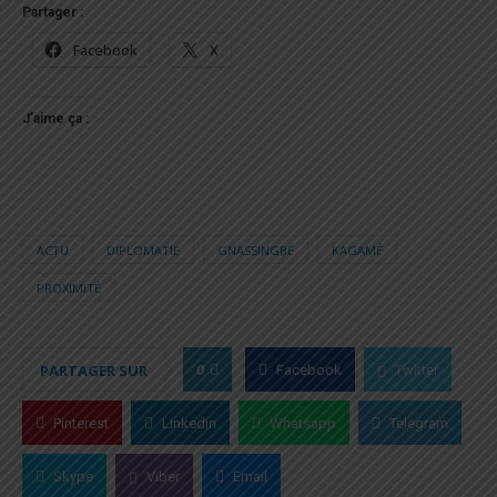
Partager :
Facebook
X
J’aime ça :
ACTU
DIPLOMATIE
GNASSINGBÉ
KAGAMÉ
PROXIMITÉ
0
PARTAGER SUR
Facebook
Twitter
Pinterest
Linkedin
Whatsapp
Telegram
Skype
Viber
Email