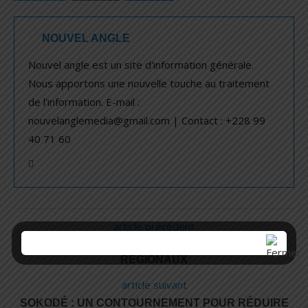
NOUVEL ANGLE
Nouvel angle est un site d'information générale.
Nous apportons une nouvelle touche au traitement
de l'information. E-mail :
nouvelanglemedia@gmail.com | Contact : +228 99
40 71 60
article précédent
TOGO : PRISE DE FONCTION DES CONSEILLERS
RÉGIONAUX
article suivant
SOKODÉ : UN CONTOURNEMENT POUR RÉDUIRE