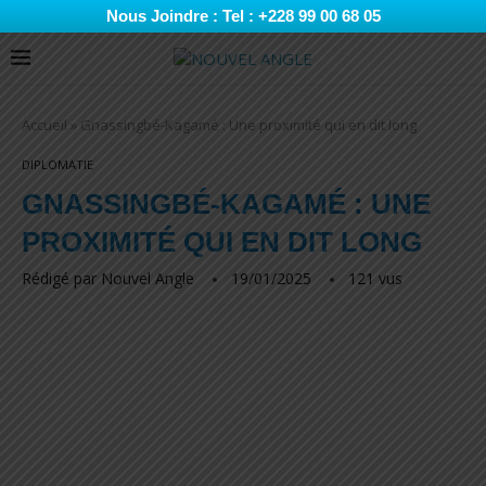
Nous Joindre : Tel : +228 99 00 68 05
Accueil
»
Gnassingbé-Kagamé : Une proximité qui en dit long
DIPLOMATIE
GNASSINGBÉ-KAGAMÉ : UNE
PROXIMITÉ QUI EN DIT LONG
Rédigé par
Nouvel Angle
19/01/2025
121
vus