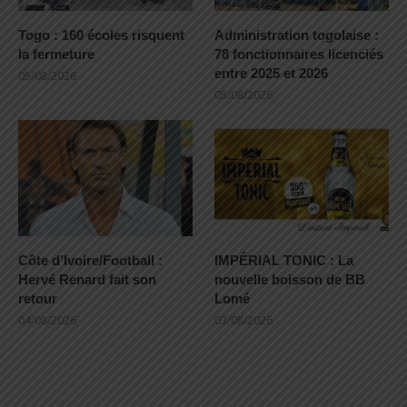
Togo : 160 écoles risquent
Administration togolaise :
la fermeture
78 fonctionnaires licenciés
entre 2025 et 2026
05/08/2026
05/08/2026
Côte d’Ivoire/Football :
IMPÉRIAL TONIC : La
Hervé Renard fait son
nouvelle boisson de BB
retour
Lomé
04/08/2026
03/08/2026