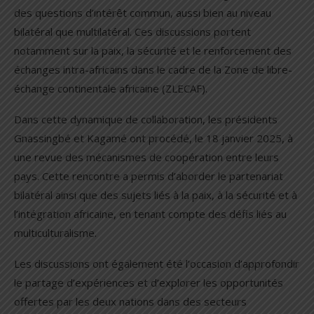
des questions d’intérêt commun, aussi bien au niveau
bilatéral que multilatéral. Ces discussions portent
notamment sur la paix, la sécurité et le renforcement des
échanges intra-africains dans le cadre de la Zone de libre-
échange continentale africaine (ZLECAF).
Dans cette dynamique de collaboration, les présidents
Gnassingbé et Kagamé ont procédé, le 18 janvier 2025, à
une revue des mécanismes de coopération entre leurs
pays. Cette rencontre a permis d’aborder le partenariat
bilatéral ainsi que des sujets liés à la paix, à la sécurité et à
l’intégration africaine, en tenant compte des défis liés au
multiculturalisme.
Les discussions ont également été l’occasion d’approfondir
le partage d’expériences et d’explorer les opportunités
offertes par les deux nations dans des secteurs