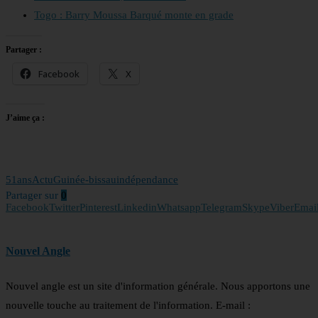
Togo : Barry Moussa Barqué monte en grade
Partager :
Facebook
X
J’aime ça :
51ans
Actu
Guinée-bissau
indépendance
Partager sur
0
Facebook
Twitter
Pinterest
Linkedin
Whatsapp
Telegram
Skype
Viber
Emai
Nouvel Angle
Nouvel angle est un site d'information générale. Nous apportons une
nouvelle touche au traitement de l'information. E-mail :