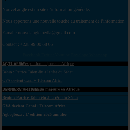
Nouvel angle est un site d’information générale.
Nous apportons une nouvelle touche au traitement de l’information.
E-mail : nouvelanglemedia@gmail.com
Contact : +228 99 00 68 05
Facebook
Twitter
Youtube
Envelope
Whatsapp
ACTUALITE
PayPal : Une expansion majeure en Afrique
Bénin : Patrice Talon élu à la tête du Sénat
GVA devient Canal+ Telecom Africa
DERNIERS ARTICLES
PayPal : Une expansion majeure en Afrique
Bénin : Patrice Talon élu à la tête du Sénat
GVA devient Canal+ Telecom Africa
Agbogboza : L’ édition 2026 annulée