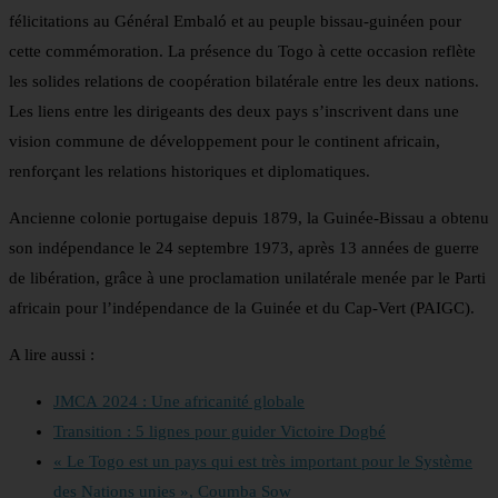
félicitations au Général Embaló et au peuple bissau-guinéen pour
cette commémoration. La présence du Togo à cette occasion reflète
les solides relations de coopération bilatérale entre les deux nations.
Les liens entre les dirigeants des deux pays s’inscrivent dans une
vision commune de développement pour le continent africain,
renforçant les relations historiques et diplomatiques.
Ancienne colonie portugaise depuis 1879, la Guinée-Bissau a obtenu
son indépendance le 24 septembre 1973, après 13 années de guerre
de libération, grâce à une proclamation unilatérale menée par le Parti
africain pour l’indépendance de la Guinée et du Cap-Vert (PAIGC).
A lire aussi :
JMCA 2024 : Une africanité globale
Transition : 5 lignes pour guider Victoire Dogbé
« Le Togo est un pays qui est très important pour le Système
des Nations unies », Coumba Sow