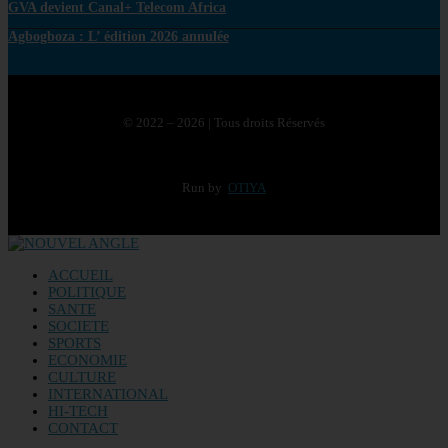
GVA devient Canal+ Telecom Africa
Agbogboza : L’ édition 2026 annulée
© 2022 – 2026 | Tous droits Réservés
Run by
OTIYA
ACCUEIL
POLITIQUE
SANTE
SOCIETE
SPORTS
ECONOMIE
CULTURE
INTERNATIONAL
HI-TECH
CONTACT