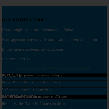
QUI SOMMES-NOUS?
Nouvel angle est un site d’information générale.
Nous apportons une nouvelle touche au traitement de l’information.
E-mail : nouvelanglemedia@gmail.com
Contact : +228 99 00 68 05
Facebook
Twitter
Youtube
Envelope
Whatsapp
ACTUALITE
PayPal : Une expansion majeure en Afrique
Bénin : Patrice Talon élu à la tête du Sénat
GVA devient Canal+ Telecom Africa
DERNIERS ARTICLES
PayPal : Une expansion majeure en Afrique
Bénin : Patrice Talon élu à la tête du Sénat