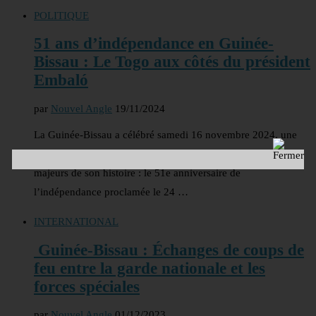
POLITIQUE
51 ans d’indépendance en Guinée-
Bissau : Le Togo aux côtés du président
Embaló
par
Nouvel Angle
19/11/2024
La Guinée-Bissau a célébré samedi 16 novembre 2024, une
triple cérémonie dans sa capitale, marquant trois événements
majeurs de son histoire : le 51e anniversaire de
l’indépendance proclamée le 24 …
INTERNATIONAL
Guinée-Bissau : Échanges de coups de
feu entre la garde nationale et les
forces spéciales
par
Nouvel Angle
01/12/2023