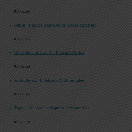
06/08/2026
Bénin : Patrice Talon élu à la tête du Sénat
06/08/2026
GVA devient Canal+ Telecom Africa
06/08/2026
Agbogboza : L’ édition 2026 annulée
05/08/2026
Togo : 160 écoles risquent la fermeture
05/08/2026