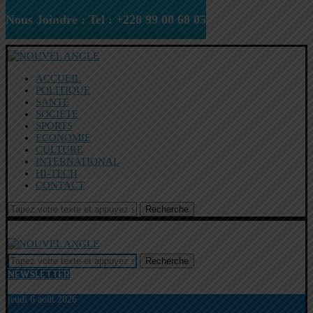
Nous Joindre : Tel : +228 99 00 68 05
ACCUEIL
POLITIQUE
SANTE
SOCIETE
SPORTS
ECONOMIE
CULTURE
INTERNATIONAL
HI-TECH
CONTACT
Recherche
Recherche
NEWSLETTER
jeudi 6 août 2026