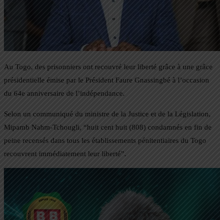
Au Togo, des prisonniers ont recouvré leur liberté grâce à une grâce
présidentielle émise par le Président Faure Gnassingbé à l’occasion
du 64e anniversaire de l’indépendance.
Selon un communiqué du ministre de la Justice et de la Législation,
Mipamb Nahm-Tchougli, “huit cent huit (808) condamnés en fin de
peine recensés dans tous les établissements pénitentiaires du Togo
recouvrent immédiatement leur liberté”.