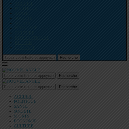
ACCUEIL
POLITIQUE
SANTE
SOCIETE
SPORTS
ECONOMIE
CULTURE
INTERNATIONAL
HI-TECH
CONTACT
Recherche
Recherche
Recherche
ACCUEIL
POLITIQUE
SANTE
SOCIETE
SPORTS
ECONOMIE
CULTURE