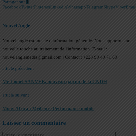
Partager sur
1
Facebook
Twitter
Pinterest
Linkedin
Whatsapp
Telegram
Skype
Viber
Emai
Nouvel Angle
Nouvel angle est un site d'information générale. Nous apportons une
nouvelle touche au traitement de l'information. E-mail :
nouvelanglemedia@gmail.com | Contact : +228 99 40 71 60
article précédent
Me Lionel SANVEE, nouveau patron de la CNDH
article suivant
Moov Africa : Meilleure Performance mobile
Laisser un commentaire