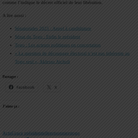
comme l’indique le décret officiel de leur libération.
A lire aussi :
Sénatoriales 2025 : Appel à candidature
Sénat du Togo : Enfin le président
Togo : Les acteurs politiques en concertation
« La question de découpage électoral n’est pas inhérente au
Togo seul », Aklesso Atcholi
Partager :
Facebook
X
J’aime ça :
Actu
Grace présidentielle
prisonniers
togo