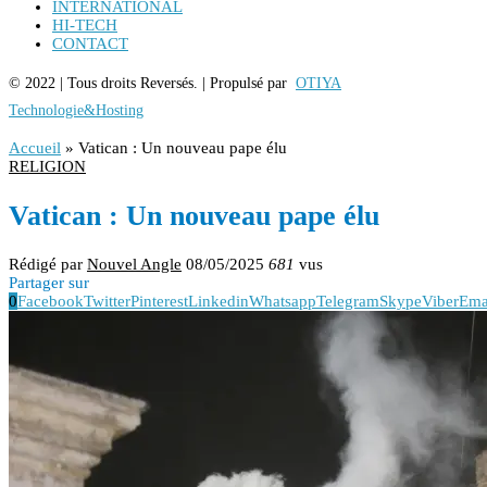
INTERNATIONAL
HI-TECH
CONTACT
© 2022 | Tous droits Reversés. | Propulsé par
OTIYA
Technologie&Hosting
Accueil
»
Vatican : Un nouveau pape élu
RELIGION
Vatican : Un nouveau pape élu
Rédigé par
Nouvel Angle
08/05/2025
681
vus
Partager sur
0
Facebook
Twitter
Pinterest
Linkedin
Whatsapp
Telegram
Skype
Viber
Ema