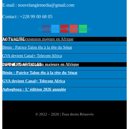
E-mail : nouvelanglemedia@gmail.com
Contact : +228 99 00 68 05
Facebook
Twitter
Youtube
Envelope
Whatsapp
ACTUALITE
PayPal : Une expansion majeure en Afrique
Bénin : Patrice Talon élu à la tête du Sénat
GVA devient Canal+ Telecom Africa
DERNIERS ARTICLES
PayPal : Une expansion majeure en Afrique
Bénin : Patrice Talon élu à la tête du Sénat
GVA devient Canal+ Telecom Africa
Agbogboza : L’ édition 2026 annulée
© 2022 – 2026 | Tous droits Réservés