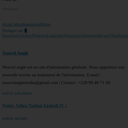
chargement…
Actu
Catholique
décès
Prêtre
Partager sur
0
Facebook
Twitter
Pinterest
Linkedin
Whatsapp
Telegram
Skype
Viber
Emai
Nouvel Angle
Nouvel angle est un site d'information générale. Nous apportons une
nouvelle touche au traitement de l'information. E-mail :
nouvelanglemedia@gmail.com | Contact : +228 99 40 71 60
article précédent
Notsè: Adieu Togbui Agokoli IV !
article suivant