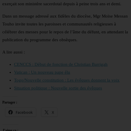
exerçait son ministère sacerdotal depuis à peine trois ans et demi.
Dans un message adressé aux fidèles du diocèse, Mgr Moïse Messan
Touho invite toutes les paroisses et communautés religieuses à
célébrer des messes pour le repos de l’âme du défunt, en attendant la
publication du programme des obsèques.
A lire aussi :
CENCCS : Début de fonction de Christian Barrigah
Vatican : Un nouveau pape élu
Togo/Nouvelle constitution : Les évêques donnent la voix
Situation politique : Nouvelle sortie des évêques
Partager :
Facebook
X
J’aime ça :