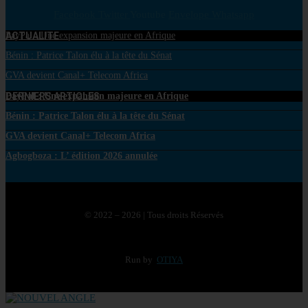
Facebook
Twitter
Youtube
Envelope
Whatsapp
ACTUALITE
PayPal : Une expansion majeure en Afrique
Bénin : Patrice Talon élu à la tête du Sénat
GVA devient Canal+ Telecom Africa
DERNIERS ARTICLES
PayPal : Une expansion majeure en Afrique
Bénin : Patrice Talon élu à la tête du Sénat
GVA devient Canal+ Telecom Africa
Agbogboza : L’ édition 2026 annulée
© 2022 – 2026 | Tous droits Réservés
Run by
OTIYA