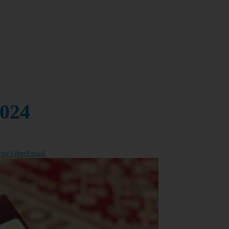
2024
ype
Viber
Email