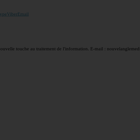
ype
Viber
Email
nouvelle touche au traitement de l'information. E-mail : nouvelanglem