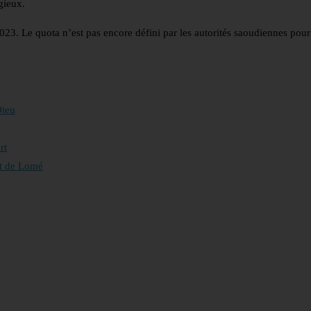
gieux.
23. Le quota n’est pas encore défini par les autorités saoudiennes pour
Dieu
rt
rt de Lomé