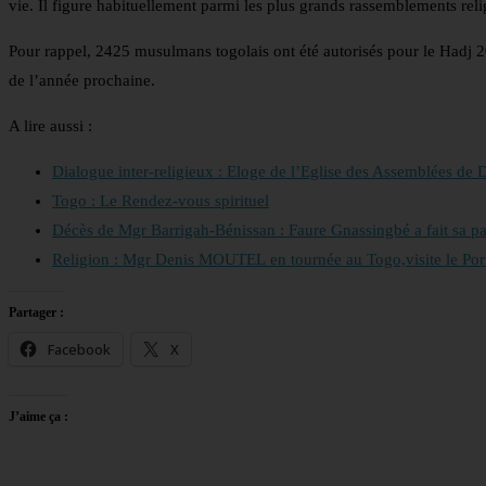
vie. Il figure habituellement parmi les plus grands rassemblements reli
Pour rappel, 2425 musulmans togolais ont été autorisés pour le Hadj 20
de l’année prochaine.
A lire aussi :
Dialogue inter-religieux : Eloge de l’Eglise des Assemblées de 
Togo : Le Rendez-vous spirituel
Décès de Mgr Barrigah-Bénissan : Faure Gnassingbé a fait sa pa
Religion : Mgr Denis MOUTEL en tournée au Togo,visite le Po
Partager :
Facebook
X
J’aime ça :