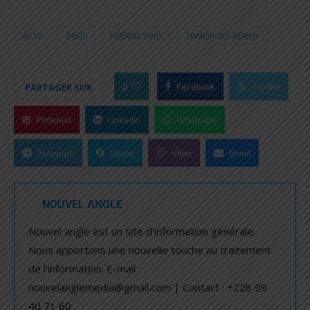
ACTU
DÉFIS
PERSPECTIVES
TRANSPORT AÉRIEN
0
PARTAGER SUR
Facebook
Twitter
Pinterest
Linkedin
Whatsapp
Telegram
Skype
Viber
Email
NOUVEL ANGLE
Nouvel angle est un site d'information générale.
Nous apportons une nouvelle touche au traitement
de l'information. E-mail :
nouvelanglemedia@gmail.com | Contact : +228 99
40 71 60