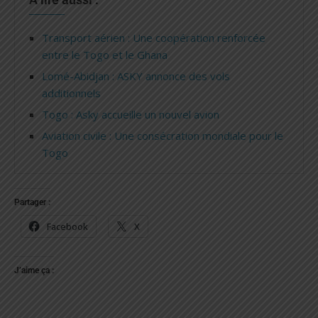
Transport aérien : Une coopération renforcée
entre le Togo et le Ghana
Lomé-Abidjan : ASKY annonce des vols
additionnels
Togo : Asky accueille un nouvel avion
Aviation civile : Une consécration mondiale pour le
Togo
Partager :
Facebook
X
J’aime ça :