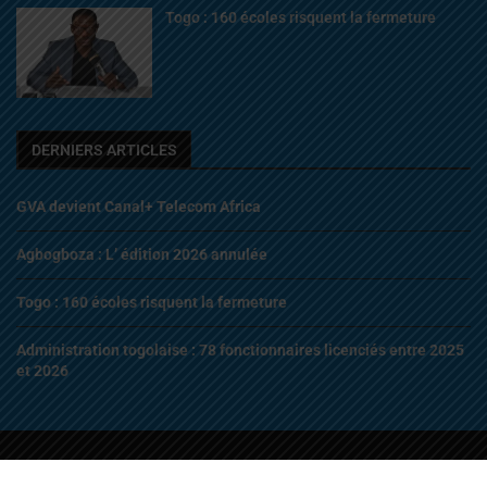
Togo : 160 écoles risquent la fermeture
DERNIERS ARTICLES
GVA devient Canal+ Telecom Africa
Agbogboza : L’ édition 2026 annulée
Togo : 160 écoles risquent la fermeture
Administration togolaise : 78 fonctionnaires licenciés entre 2025
et 2026
© 2022 – 2026 | Tous droits Réservés