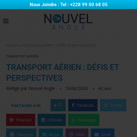
Nous Joindre : Tel : +228 99 00 68 05
Accueil
»
Transport aérien : Défis et perspectives
TRANSPORT AERIEN
TRANSPORT AÉRIEN : DÉFIS ET
PERSPECTIVES
Rédigé par
Nouvel Angle
16/06/2026
42
vus
0
PARTAGER SUR
Facebook
Twitter
Pinterest
Linkedin
Whatsapp
Telegram
Skype
Viber
Email