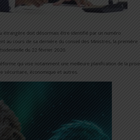
 ou étrangère doit désormais être identifié par un numéro
ent au cours de sa dernière du conseil des Ministres, la première
résidentielle du 22 février 2020.
 réforme qui vise notamment une meilleure planification de la pris
e sécuritaire, économique et autres.