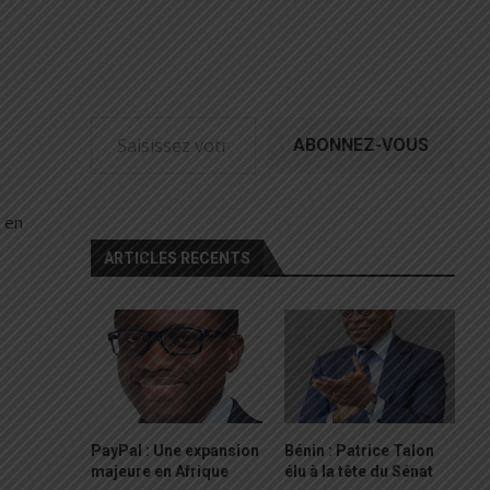
Saisissez votre adresse e-mail…
ABONNEZ-VOUS
e en
ARTICLES RECENTS
PayPal : Une expansion
Bénin : Patrice Talon
majeure en Afrique
élu à la tête du Sénat