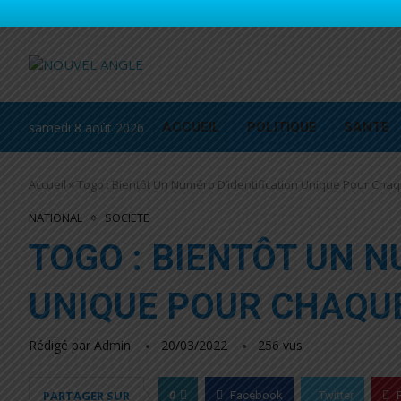
samedi 8 août 2026
ACCUEIL
POLITIQUE
SANTE
Accueil
»
Togo : Bientôt Un Numéro D’identification Unique Pour Cha
NATIONAL
SOCIETE
TOGO : BIENTÔT UN N
UNIQUE POUR CHAQU
Rédigé par
Admin
20/03/2022
256
vus
0
PARTAGER SUR
Facebook
Twitter