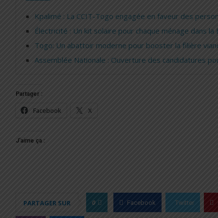
Kpalimé : La CCIT-Togo engagée en faveur des person
Électricité : Un kit solaire pour chaque ménage dans la 
Togo: Un abattoir moderne pour booster la filière via
Assemblée Nationale : Ouverture des candidatures pour
Partager :
Facebook
X
J’aime ça :
0
PARTAGER SUR
Facebook
Twitter