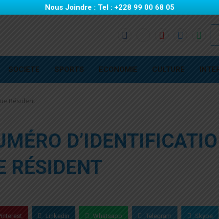
Nous Joindre : Tel : +228 99 00 68 05
SOCIETE
SPORTS
ECONOMIE
CULTURE
INTE
que Résident
UMÉRO D’IDENTIFICATI
E RÉSIDENT
Pinterest
Linkedin
Whatsapp
Telegram
Skype