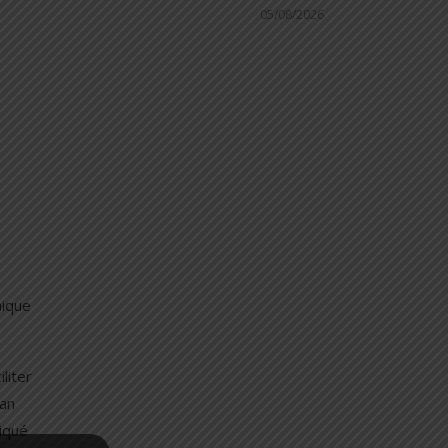
05/08/2026
nique
liter
lan
iqué