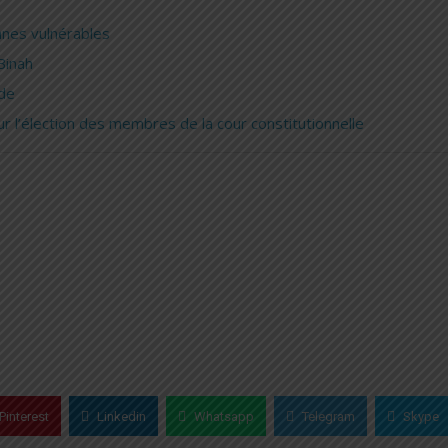
nes vulnérables
Binah
nde
 l’élection des membres de la cour constitutionnelle
Pinterest
Linkedin
Whatsapp
Telegram
Skype