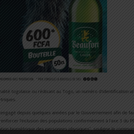
nalité togolaise ou rédisant au Togo, un numéro d’identification u
triques.
t engagé depuis quelques années par le Gouvernement afin de faci
e renforcer l’inclusion des populations conformément à l’axe 3 du P
ication biométrique des personnes physiques”, souligne le commun