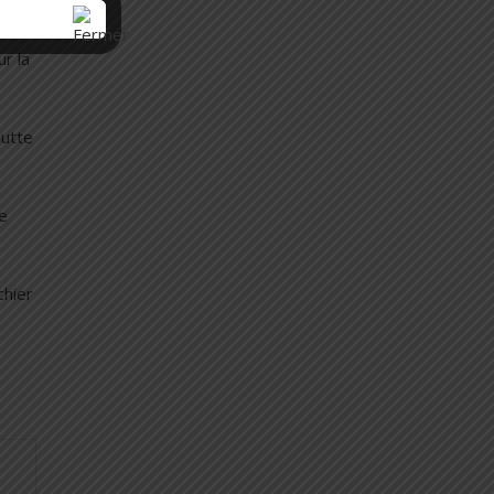
r la
lutte
ce
chier