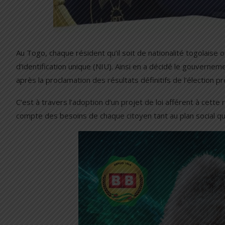
Au Togo, chaque résident qu’il soit de nationalité togolaise
d’identification unique (NIU). Ainsi en a décidé le gouvernem
après la proclamation des résultats définitifs de l’élection p
C’est à travers l’adoption d’un projet de loi afférent à cette
compte des besoins de chaque citoyen tant au plan social qu