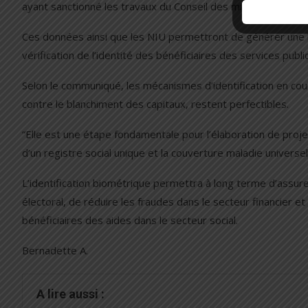
ayant sanctionné les travaux du Conseil des ministres.
Ces données ainsi que les NIU permettront de générer une b
vérification de l’identité des bénéficiaires des services publi
Selon le communiqué, les mécanismes d’identification en cour
contre le blanchiment des capitaux, restent perfectibles.
“Elle est une étape fondamentale pour l’élaboration de proje
d’un registre social unique et la couverture maladie universe
L’identification biométrique permettra à long terme d’assurer l
électoral, de réduire les fraudes dans le secteur financier et 
bénéficiaires des aides dans le secteur social.
Bernadette A.
A lire aussi :