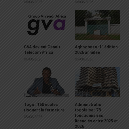
06/08/2026
06/08/2026
GVA devient Canal+
Agbogboza : L’ édition
Telecom Africa
2026 annulée
06/08/2026
05/08/2026
Togo : 160 écoles
Administration
risquent la fermeture
togolaise : 78
fonctionnaires
05/08/2026
licenciés entre 2025 et
2026