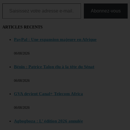
Saisissez votre adresse e-mail…
Abonnez-vous
ARTICLES RECENTS
PayPal : Une expansion majeure en Afrique
06/08/2026
Bénin : Patrice Talon élu à la tête du Sénat
06/08/2026
GVA devient Canal+ Telecom Africa
06/08/2026
Agbogboza : L’ édition 2026 annulée