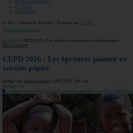
INTERNATIONAL
HI-TECH
CONTACT
© 2022 | Tous droits Reversés. | Propulsé par
OTIYA
Technologie&Hosting
Accueil
»
CEPD 2026 : Les épreuves passent en version papier
EDUCATION
CEPD 2026 : Les épreuves passent en
version papier
Rédigé par
Nouvel Angle
12/06/2026
293
vus
Partager sur
0
Facebook
Twitter
Pinterest
Linkedin
Whatsapp
Telegram
Skype
Viber
Ema