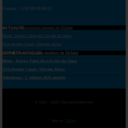
Contact : +228 99 00 68 05
Facebook
Twitter
Youtube
Envelope
Whatsapp
ACTUALITE
PayPal : Une expansion majeure en Afrique
Bénin : Patrice Talon élu à la tête du Sénat
GVA devient Canal+ Telecom Africa
DERNIERS ARTICLES
PayPal : Une expansion majeure en Afrique
Bénin : Patrice Talon élu à la tête du Sénat
GVA devient Canal+ Telecom Africa
Agbogboza : L’ édition 2026 annulée
© 2022 – 2026 | Tous droits Réservés
Run by
OTIYA