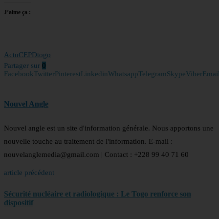
J’aime ça :
Actu
CEPD
togo
Partager sur
0
Facebook
Twitter
Pinterest
Linkedin
Whatsapp
Telegram
Skype
Viber
Emai
Nouvel Angle
Nouvel angle est un site d'information générale. Nous apportons une
nouvelle touche au traitement de l'information. E-mail :
nouvelanglemedia@gmail.com | Contact : +228 99 40 71 60
article précédent
Sécurité nucléaire et radiologique : Le Togo renforce son
dispositif