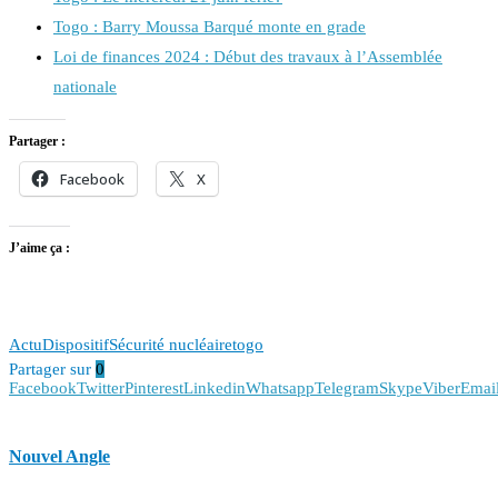
Togo : Barry Moussa Barqué monte en grade
Loi de finances 2024 : Début des travaux à l’Assemblée
nationale
Partager :
Facebook
X
J’aime ça :
Actu
Dispositif
Sécurité nucléaire
togo
Partager sur
0
Facebook
Twitter
Pinterest
Linkedin
Whatsapp
Telegram
Skype
Viber
Emai
Nouvel Angle