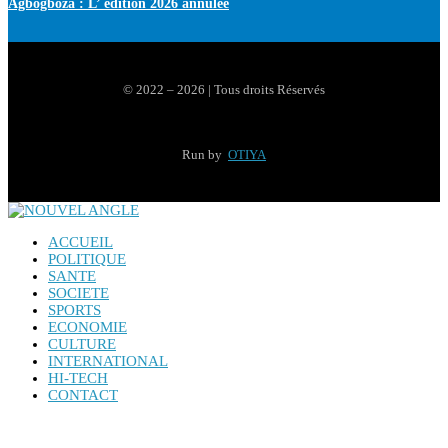
Agbogboza : L’ édition 2026 annulée
© 2022 – 2026 | Tous droits Réservés
Run by
OTIYA
ACCUEIL
POLITIQUE
SANTE
SOCIETE
SPORTS
ECONOMIE
CULTURE
INTERNATIONAL
HI-TECH
CONTACT