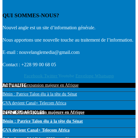
QUI SOMMES-NOUS?
Nouvel angle est un site d’information générale.
Nous apportons une nouvelle touche au traitement de l’information.
E-mail : nouvelanglemedia@gmail.com
Contact : +228 99 00 68 05
Facebook
Twitter
Youtube
Envelope
Whatsapp
ACTUALITE
PayPal : Une expansion majeure en Afrique
Bénin : Patrice Talon élu à la tête du Sénat
GVA devient Canal+ Telecom Africa
DERNIERS ARTICLES
PayPal : Une expansion majeure en Afrique
Bénin : Patrice Talon élu à la tête du Sénat
GVA devient Canal+ Telecom Africa