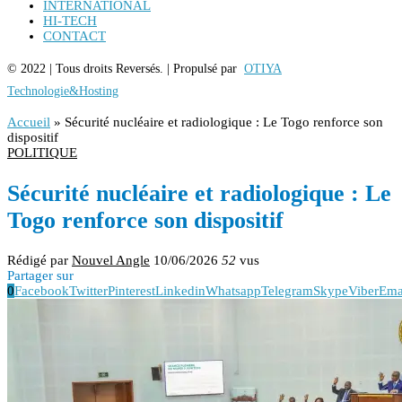
INTERNATIONAL
HI-TECH
CONTACT
© 2022 | Tous droits Reversés. | Propulsé par
OTIYA
Technologie&Hosting
Accueil
»
Sécurité nucléaire et radiologique : Le Togo renforce son
dispositif
POLITIQUE
Sécurité nucléaire et radiologique : Le
Togo renforce son dispositif
Rédigé par
Nouvel Angle
10/06/2026
52
vus
Partager sur
0
Facebook
Twitter
Pinterest
Linkedin
Whatsapp
Telegram
Skype
Viber
Ema