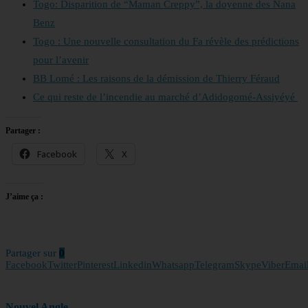
Togo: Disparition de “Maman Creppy”, la doyenne des Nana
Benz
Togo : Une nouvelle consultation du Fa révèle des prédictions
pour l’avenir
BB Lomé : Les raisons de la démission de Thierry Féraud
Ce qui reste de l’incendie au marché d’Adidogomé-Assiyéyé
Partager :
Facebook
X
J’aime ça :
Partager sur
0
Facebook
Twitter
Pinterest
Linkedin
Whatsapp
Telegram
Skype
Viber
Emai
Nouvel Angle