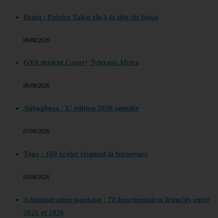
Bénin : Patrice Talon élu à la tête du Sénat
06/08/2026
GVA devient Canal+ Telecom Africa
06/08/2026
Agbogboza : L’ édition 2026 annulée
05/08/2026
Togo : 160 écoles risquent la fermeture
05/08/2026
Administration togolaise : 78 fonctionnaires licenciés entre
2025 et 2026