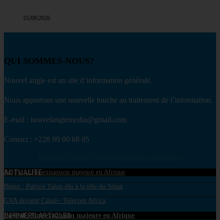
05/08/2026
QUI SOMMES-NOUS?
Nouvel angle est un site d’information générale.
Nous apportons une nouvelle touche au traitement de l’information.
E-mail : nouvelanglemedia@gmail.com
Contact : +228 99 00 68 05
Facebook
Twitter
Youtube
Envelope
Whatsapp
ACTUALITE
PayPal : Une expansion majeure en Afrique
Bénin : Patrice Talon élu à la tête du Sénat
GVA devient Canal+ Telecom Africa
DERNIERS ARTICLES
PayPal : Une expansion majeure en Afrique