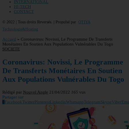
INTERNATIONAL
HI-TECH
CONTACT
© 2022 | Tous droits Reversés. | Propulsé par
OTIYA
Technologie&Hosting
Accueil
»
Coronavirus: Novissi, Le Programme De Transferts
Monétaires En Soutien Aux Populations Vulnérables Du Togo
SOCIETE
Coronavirus: Novissi, Le Programme
De Transferts Monétaires En Soutien
Aux Populations Vulnérables Du Togo
Rédigé par
Nouvel Angle
21/04/2022
165
vus
Partager sur
0
Facebook
Twitter
Pinterest
Linkedin
Whatsapp
Telegram
Skype
Viber
Ema