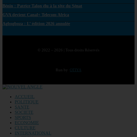
Bénin : Patrice Talon élu à la tête du Sénat
GVA devient Canal+ Telecom Africa
Agbogboza : L’ édition 2026 annulée
© 2022 – 2026 | Tous droits Réservés
Run by
OTIYA
ACCUEIL
POLITIQUE
SANTE
SOCIETE
SPORTS
ECONOMIE
CULTURE
INTERNATIONAL