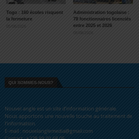
Togo : 160 écoles risquent
Administration togolaise :
la fermeture
78 fonctionnaires licenciés
entre 2025 et 2026
05/08/2026
05/08/2026
QUI SOMMES-NOUS?
Nouvel angle est un site d’information générale.
Nous apportons une nouvelle touche au traitement de
l’information.
E-mail : nouvelanglemedia@gmail.com
Contact : +228 99 00 68 05