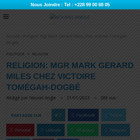
Nous Joindre : Tel : +228 99 00 68 05
Accueil
»
Religion: Mgr Mark Gerard Miles chez victoire Tomégah-
Dogbé
POLITIQUE
RELIGION
RELIGION: MGR MARK GERARD
MILES CHEZ VICTOIRE
TOMÉGAH-DOGBÉ
Rédigé par
Nouvel Angle
21/01/2023
286
vus
0
PARTAGER SUR
Facebook
Twitter
Pinterest
Linkedin
Whatsapp
Telegram