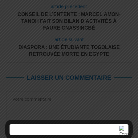
article précédent
CONSEIL DE L’ENTENTE : MARCEL AMON-
TANOH FAIT SON BILAN D’ACTIVITÉS À
FAURE GNASSINGBÉ
article suivant
DIASPORA : UNE ÉTUDIANTE TOGOLAISE
RETROUVÉE MORTE EN EGYPTE
LAISSER UN COMMENTAIRE