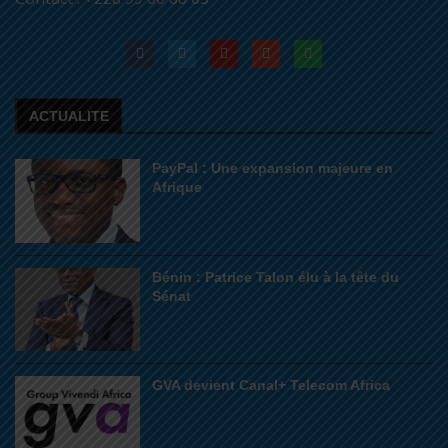
ACTUALITE
PayPal : Une expansion majeure en
Afrique
Bénin : Patrice Talon élu à la tête du
Sénat
GVA devient Canal+ Telecom Africa