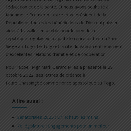
l’éducation et de la santé. Et nous avons souhaité à
Madame le Premier ministre et au président de la
République, toutes les bénédictions de Dieu qui puissent
aider à travailler ensemble pour le bien de la
république togolaise», a ajouté le représentant du Saint-
Siège au Togo. Le Togo et la cité du Vatican entretiennent
d’excellentes relations d’amitié et de coopération.
Pour rappel, Mgr Mark Gerard Miles a présenté le 28
octobre 2022, ses lettres de créance à
Faure Gnassingbé comme nonce apostolique au Togo.
A lire aussi :
Sénatoriales 2025 : UNIR haut-les mains
7e législature : Engagements pour un meilleur