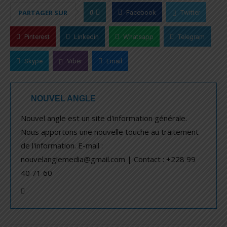
0
PARTAGER SUR
Facebook
Twitter
Pinterest
Linkedin
Whatsapp
Telegram
Skype
Viber
Email
NOUVEL ANGLE
Nouvel angle est un site d'information générale.
Nous apportons une nouvelle touche au traitement
de l'information. E-mail :
nouvelanglemedia@gmail.com | Contact : +228 99
40 71 60