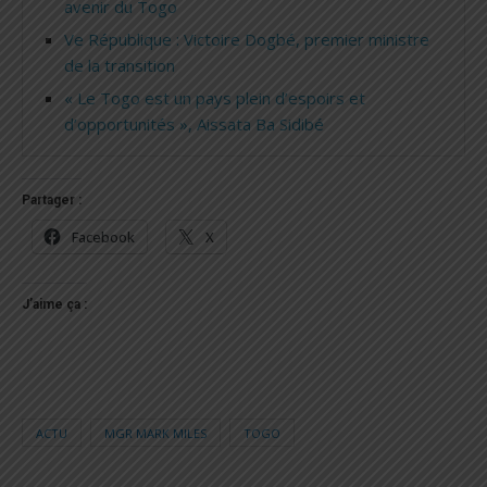
avenir du Togo
Ve République : Victoire Dogbé, premier ministre
de la transition
« Le Togo est un pays plein d’espoirs et
d’opportunités », Aissata Ba Sidibé
Partager :
Facebook
X
J’aime ça :
ACTU
MGR MARK MILES
TOGO