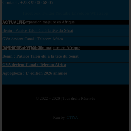
Contact : +228 99 00 68 05
Facebook
Twitter
Youtube
Envelope
Whatsapp
ACTUALITE
PayPal : Une expansion majeure en Afrique
Bénin : Patrice Talon élu à la tête du Sénat
GVA devient Canal+ Telecom Africa
DERNIERS ARTICLES
PayPal : Une expansion majeure en Afrique
Bénin : Patrice Talon élu à la tête du Sénat
GVA devient Canal+ Telecom Africa
Agbogboza : L’ édition 2026 annulée
© 2022 – 2026 | Tous droits Réservés
Run by
OTIYA