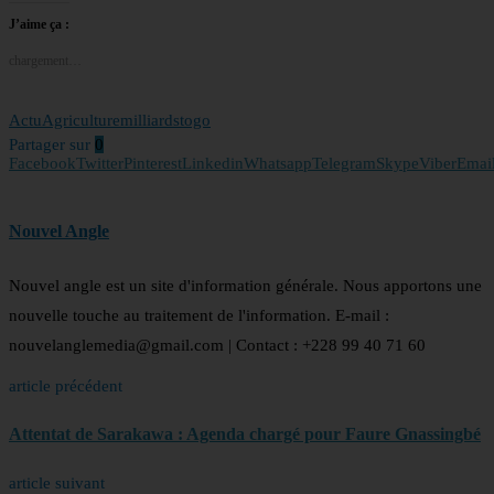
J’aime ça :
chargement…
Actu
Agriculture
milliards
togo
Partager sur
0
Facebook
Twitter
Pinterest
Linkedin
Whatsapp
Telegram
Skype
Viber
Emai
Nouvel Angle
Nouvel angle est un site d'information générale. Nous apportons une
nouvelle touche au traitement de l'information. E-mail :
nouvelanglemedia@gmail.com | Contact : +228 99 40 71 60
article précédent
Attentat de Sarakawa : Agenda chargé pour Faure Gnassingbé
article suivant