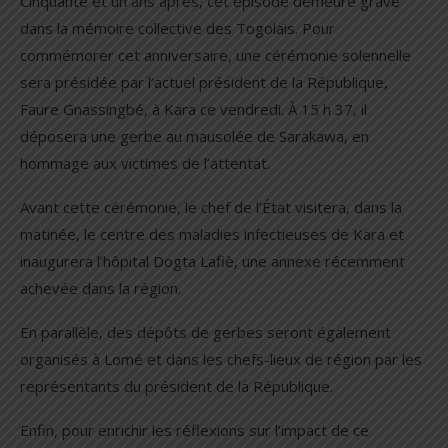
Cinquante et un ans après, cet épisode demeure gravé
dans la mémoire collective des Togolais. Pour
commémorer cet anniversaire, une cérémonie solennelle
sera présidée par l’actuel président de la République,
Faure Gnassingbé, à Kara ce vendredi. À 15 h 37, il
déposera une gerbe au mausolée de Sarakawa, en
hommage aux victimes de l’attentat.
Avant cette cérémonie, le chef de l’État visitera, dans la
matinée, le centre des maladies infectieuses de Kara et
inaugurera l’hôpital Dogta Lafiè, une annexe récemment
achevée dans la région.
En parallèle, des dépôts de gerbes seront également
organisés à Lomé et dans les chefs-lieux de région par les
représentants du président de la République.
Enfin, pour enrichir les réflexions sur l’impact de ce