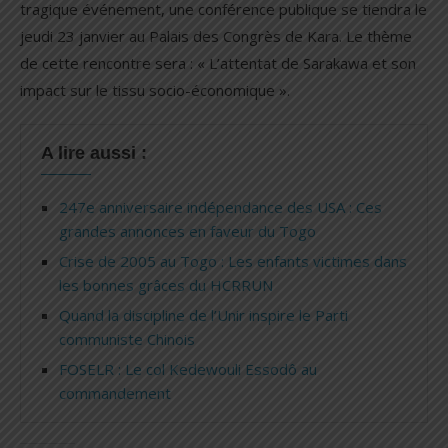
tragique événement, une conférence publique se tiendra le
jeudi 23 janvier au Palais des Congrès de Kara. Le thème
de cette rencontre sera : « L’attentat de Sarakawa et son
impact sur le tissu socio-économique ».
A lire aussi :
247e anniversaire indépendance des USA : Ces
grandes annonces en faveur du Togo
Crise de 2005 au Togo : Les enfants victimes dans
les bonnes grâces du HCRRUN
Quand la discipline de l’Unir inspire le Parti
communiste Chinois
FOSELR : Le col Kedewouli Essodô au
commandement