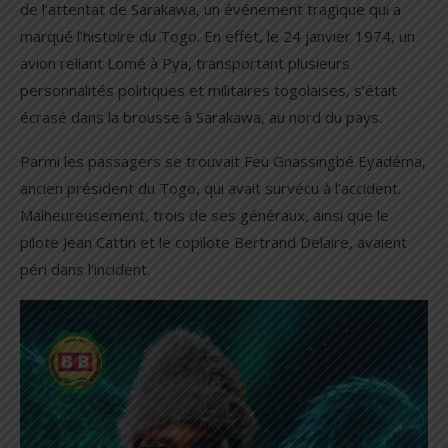
de l’attentat de Sarakawa, un événement tragique qui a
marqué l’histoire du Togo. En effet, le 24 janvier 1974, un
avion reliant Lomé à Pya, transportant plusieurs
personnalités politiques et militaires togolaises, s’était
écrasé dans la brousse à Sarakawa, au nord du pays.
Parmi les passagers se trouvait Feu Gnassingbé Eyadéma,
ancien président du Togo, qui avait survécu à l’accident.
Malheureusement, trois de ses généraux, ainsi que le
pilote Jean Cattin et le copilote Bertrand Delaire, avaient
péri dans l’incident.