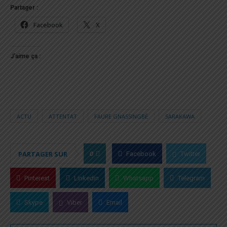
Partager :
Facebook
X
J’aime ça :
ACTU
ATTENTAT
FAURE GNASSINGBÉ
SARAKAWA
0
PARTAGER SUR
Facebook
Twitter
Pinterest
Linkedin
Whatsapp
Telegram
Skype
Viber
Email