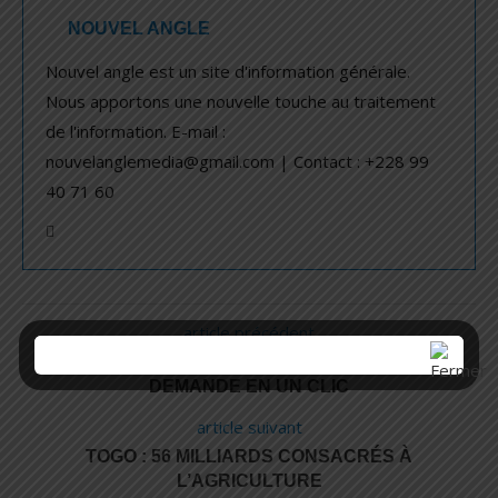
NOUVEL ANGLE
Nouvel angle est un site d'information générale.
Nous apportons une nouvelle touche au traitement
de l'information. E-mail :
nouvelanglemedia@gmail.com | Contact : +228 99
40 71 60
article précédent
SÉCURISATION D’ÉVÈNEMENTS PRIVÉS : LA
DEMANDE EN UN CLIC
article suivant
TOGO : 56 MILLIARDS CONSACRÉS À
L’AGRICULTURE