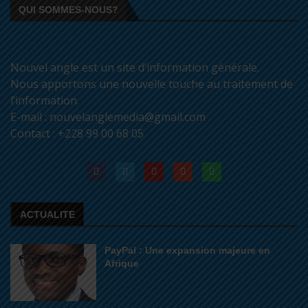
QUI SOMMES-NOUS?
Nouvel angle est un site d’information générale.
Nous apportons une nouvelle touche au traitement de
l’information.
E-mail : nouvelanglemedia@gmail.com
Contact : +228 99 00 68 05
ACTUALITE
PayPal : Une expansion majeure en
Afrique