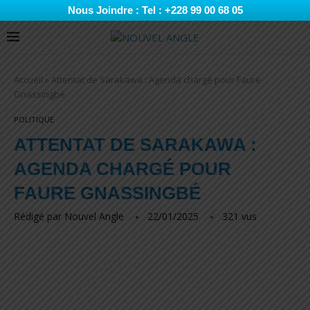
Nous Joindre : Tel : +228 99 00 68 05
Accueil
»
Attentat de Sarakawa : Agenda chargé pour Faure
Gnassingbé
POLITIQUE
ATTENTAT DE SARAKAWA :
AGENDA CHARGÉ POUR
FAURE GNASSINGBÉ
Rédigé par
Nouvel Angle
22/01/2025
321
vus