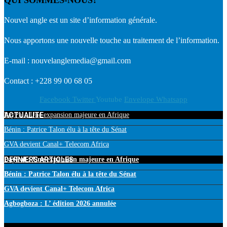
Nouvel angle est un site d’information générale.
Nous apportons une nouvelle touche au traitement de l’information.
E-mail : nouvelanglemedia@gmail.com
Contact : +228 99 00 68 05
Facebook
Twitter
Youtube
Envelope
Whatsapp
ACTUALITE
PayPal : Une expansion majeure en Afrique
Bénin : Patrice Talon élu à la tête du Sénat
GVA devient Canal+ Telecom Africa
DERNIERS ARTICLES
PayPal : Une expansion majeure en Afrique
Bénin : Patrice Talon élu à la tête du Sénat
GVA devient Canal+ Telecom Africa
Agbogboza : L’ édition 2026 annulée