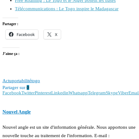
Free Roaming : Le Togo et le Niger posent les bases
Télécommunications : Le Togo inspire le Madagascar
Partager :
Facebook
X
J’aime ça :
Actu
portabilité
togo
Partager sur
0
Facebook
Twitter
Pinterest
Linkedin
Whatsapp
Telegram
Skype
Viber
Emai
Nouvel Angle
Nouvel angle est un site d'information générale. Nous apportons une
nouvelle touche au traitement de l'information. E-mail :