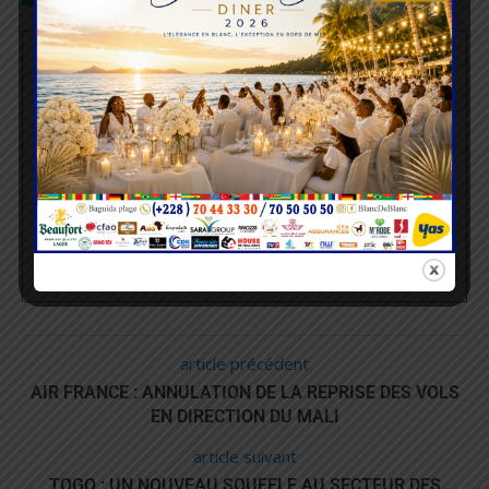
NOUVEL ANGLE
Nouvel angle est un site d'information générale.
Nous apportons une nouvelle touche au traitement
de l'information. E-mail :
nouvelanglemedia@gmail.com | Contact : +228 99
40 71 60
article précédent
AIR FRANCE : ANNULATION DE LA REPRISE DES VOLS
EN DIRECTION DU MALI
article suivant
TOGO : UN NOUVEAU SOUFFLE AU SECTEUR DES