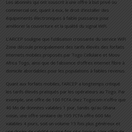
Les abonnés qui ont souscrit à une offre à but privé ou
commercial ont, quant à eux, le droit d’installer des
équipements électroniques à faible puissance pour
améliorer la couverture et la qualité du signal WiFi.
L’ARCEP souligne que l’utilisation croissante du service WiFi
Zone découle principalement des tarifs élevés des forfaits
internets mobiles proposés par Togo Cellulaire et Moov
Africa Togo, ainsi que de l’absence d’offres internet fibre à
domicile abordables pour les populations à faibles revenus.
Quant aux forfaits mobiles, l’ARCEP a longtemps critiqué
les tarifs élevés pratiqués par les opérateurs au Togo. Par
exemple, une offre de 100 FCFA chez Togocom n’offre que
40 Mo de données valables 1 jour, tandis qu’au Ghana
voisin, une offre similaire de 105 FCFA offre 600 Mo
valables 4 jours, soit un volume 15 fois plus généreux et
une durée de validité quatre fois plus longue. Une offre de