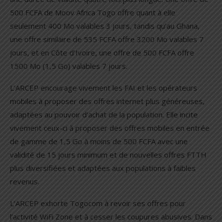
500 FCFA de Moov Africa Togo offre quant à elle
seulement 400 Mo valables 3 jours, tandis qu’au Ghana,
une offre similaire de 535 FCFA offre 3200 Mo valables 7
jours, et en Côte d’Ivoire, une offre de 500 FCFA offre
1500 Mo (1,5 Go) valables 7 jours.
L’ARCEP encourage vivement les FAI et les opérateurs
mobiles à proposer des offres internet plus généreuses,
adaptées au pouvoir d’achat de la population. Elle incite
vivement ceux-ci à proposer des offres mobiles en entrée
de gamme de 1,5 Go à moins de 500 FCFA avec une
validité de 15 jours minimum et de nouvelles offres FTTH
plus diversifiées et adaptées aux populations à faibles
revenus.
L’ARCEP exhorte Togocom à revoir ses offres pour
l’activité WiFi Zone et à cesser les coupures abusives. Dans