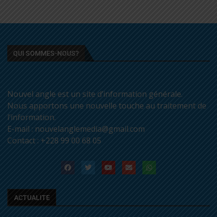
QUI SOMMES-NOUS?
Nouvel angle est un site d’information générale.
Nous apportons une nouvelle touche au traitement de
l’information.
E-mail : nouvelanglemedia@gmail.com
Contact : +228 99 00 68 05
ACTUALITE