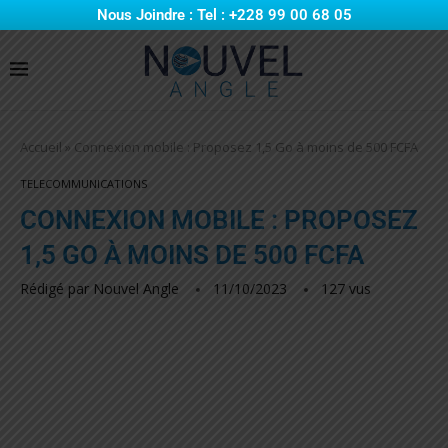
Nous Joindre : Tel : +228 99 00 68 05
Accueil
»
Connexion mobile : Proposez 1,5 Go à moins de 500 FCFA
TELECOMMUNICATIONS
CONNEXION MOBILE : PROPOSEZ
1,5 GO À MOINS DE 500 FCFA
Rédigé par
Nouvel Angle
11/10/2023
127
vus