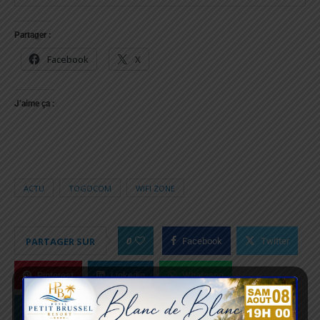
Partager :
Facebook
X
J’aime ça :
ACTU
TOGOCOM
WIFI ZONE
0
PARTAGER SUR
Facebook
Twitter
Pinterest
Linkedin
Whatsapp
Telegram
Skype
Viber
Email