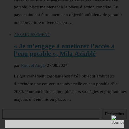
potable, place maintenant à la phase d’action concrète. Le
pays maintient fermement son objectif ambitieux de garantir
une couverture universelle en …
ASSAINISSEMENT
« Je m’engage à améliorer l’accès à
l’eau potable », Mila Aziablé
par
Nouvel Angle
27/08/2024
Le gouvernement togolais s’est fixé l’objectif ambitieux
d’atteindre une couverture universelle en eau potable d’ici
2030. Pour atteindre ce but, plusieurs stratégies et programmes
majeurs ont été mis en place, …
Rechercher
Rechercher