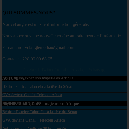
QUI SOMMES-NOUS?
Nouvel angle est un site d’information générale.
Nous apportons une nouvelle touche au traitement de l’information.
E-mail : nouvelanglemedia@gmail.com
Contact : +228 99 00 68 05
Facebook
Twitter
Youtube
Envelope
Whatsapp
ACTUALITE
PayPal : Une expansion majeure en Afrique
Bénin : Patrice Talon élu à la tête du Sénat
GVA devient Canal+ Telecom Africa
DERNIERS ARTICLES
PayPal : Une expansion majeure en Afrique
Bénin : Patrice Talon élu à la tête du Sénat
GVA devient Canal+ Telecom Africa
Agbogboza : L’ édition 2026 annulée