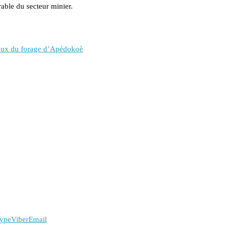
able du secteur minier.
vaux du forage d’Apédokoè
ype
Viber
Email