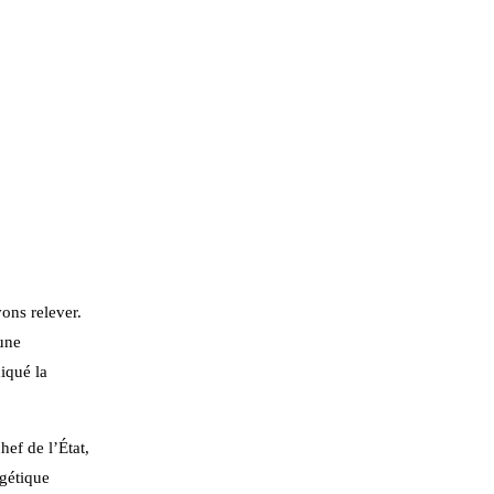
ons relever.
 une
diqué la
hef de l’État,
rgétique