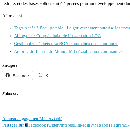
réduite, et des bases solides ont été posées pour un développement dur
A lire aussi :
Togo/Accès à l’eau potable : Le gouvernement autorise les tra
Ablogamé : Coup de balai de l’association LDG
Gestion des déchets : La BOAD aux côtés des communes
Autorité du Bassin du Mono : Mila Aziablé aux commandes
Partager :
Facebook
X
J’aime ça :
Actu
eau
engagement
Mila Aziablé
Partager sur
0
Facebook
Twitter
Pinterest
Linkedin
Whatsapp
Telegram
Sk