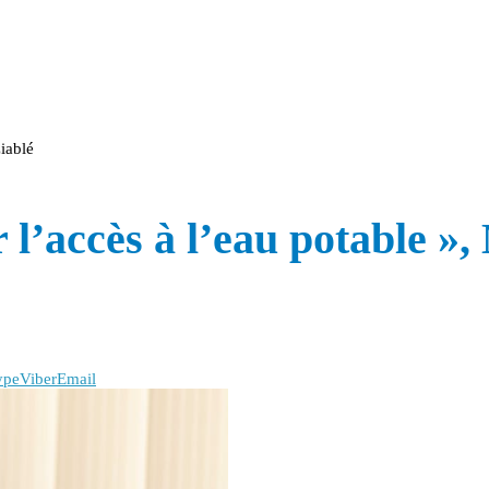
iablé
l’accès à l’eau potable »,
ype
Viber
Email