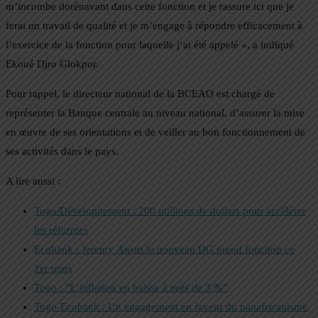
m’incombe dorénavant dans cette fonction et je rassure ici que je
ferai un travail de qualité et je m’engage à répondre efficacement à
l’exercice de la fonction pour laquelle j’ai été appelé », a indiqué
Ekoué Djro Glokpor.
Pour rappel, le directeur national de la BCEAO est chargé de
représenter la Banque centrale au niveau national, d’assurer la mise
en œuvre de ses orientations et de veiller au bon fonctionnement de
ses activités dans le pays.
A lire aussi :
Togo/Développement : 200 millions de dollars pour accélérer
les réformes
Ecobank : Jeremy Awori le nouveau DG prend fonction ce
1er mars
Togo : ”L’inflation en baisse à près de 3 %”
Togo-Ecobank : Un engagement en faveur du panafricanisme