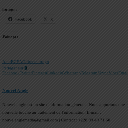
Partager :
Facebook
X
J’aime ça :
Actu
BCEAO
directeur
togo
Partager sur
0
Facebook
Twitter
Pinterest
Linkedin
Whatsapp
Telegram
Skype
Viber
Emai
Nouvel Angle
Nouvel angle est un site d'information générale. Nous apportons une
nouvelle touche au traitement de l'information. E-mail :
nouvelanglemedia@gmail.com | Contact : +228 99 40 71 60