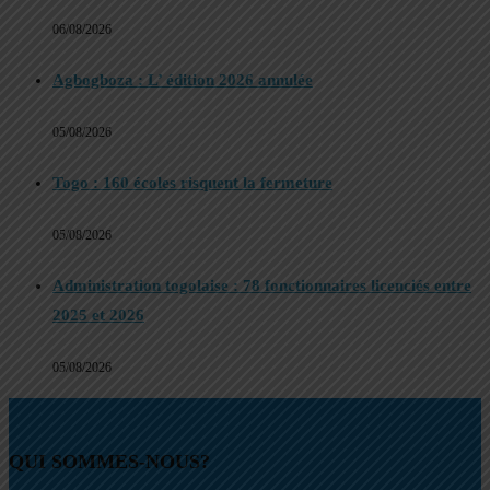
06/08/2026
Agbogboza : L’ édition 2026 annulée
05/08/2026
Togo : 160 écoles risquent la fermeture
05/08/2026
Administration togolaise : 78 fonctionnaires licenciés entre
2025 et 2026
05/08/2026
QUI SOMMES-NOUS?