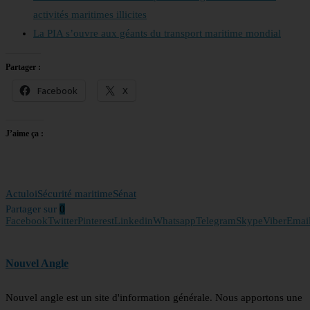
activités maritimes illicites
La PIA s’ouvre aux géants du transport maritime mondial
Partager :
Facebook
X
J’aime ça :
Actu
loi
Sécurité maritime
Sénat
Partager sur
0
Facebook
Twitter
Pinterest
Linkedin
Whatsapp
Telegram
Skype
Viber
Emai
Nouvel Angle
Nouvel angle est un site d'information générale. Nous apportons une