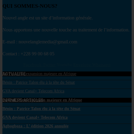
QUI SOMMES-NOUS?
Nouvel angle est un site d’information générale.
Nous apportons une nouvelle touche au traitement de l’information.
E-mail : nouvelanglemedia@gmail.com
Contact : +228 99 00 68 05
Facebook
Twitter
Youtube
Envelope
Whatsapp
ACTUALITE
PayPal : Une expansion majeure en Afrique
Bénin : Patrice Talon élu à la tête du Sénat
GVA devient Canal+ Telecom Africa
DERNIERS ARTICLES
PayPal : Une expansion majeure en Afrique
Bénin : Patrice Talon élu à la tête du Sénat
GVA devient Canal+ Telecom Africa
Agbogboza : L’ édition 2026 annulée