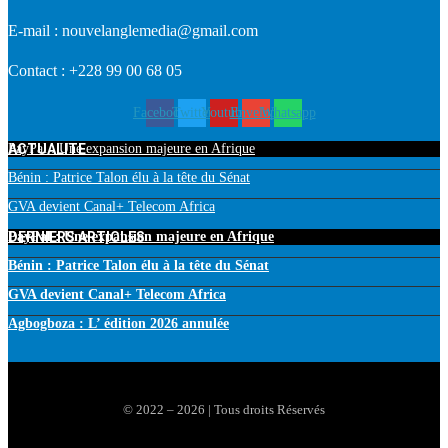
E-mail : nouvelanglemedia@gmail.com
Contact : +228 99 00 68 05
Facebook
Twitter
Youtube
Envelope
Whatsapp
ACTUALITE
PayPal : Une expansion majeure en Afrique
Bénin : Patrice Talon élu à la tête du Sénat
GVA devient Canal+ Telecom Africa
DERNIERS ARTICLES
PayPal : Une expansion majeure en Afrique
Bénin : Patrice Talon élu à la tête du Sénat
GVA devient Canal+ Telecom Africa
Agbogboza : L’ édition 2026 annulée
© 2022 – 2026 | Tous droits Réservés