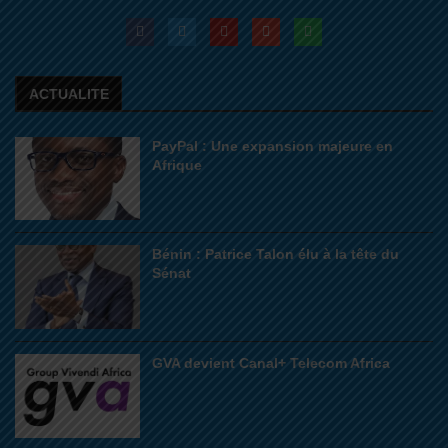
ACTUALITE
PayPal : Une expansion majeure en
Afrique
Bénin : Patrice Talon élu à la tête du
Sénat
GVA devient Canal+ Telecom Africa