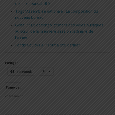
de la responsabilité
Togo/Assemblée nationale : La composition du
nouveau bureau
Golfe 7 : Le désengorgement des voies publiques
au cœur de la première session ordinaire de
l’année
Fonds Covid-19 : ‘’Tout a été clarifié‘’
Partager :
Facebook
X
J’aime ça :
chargement…