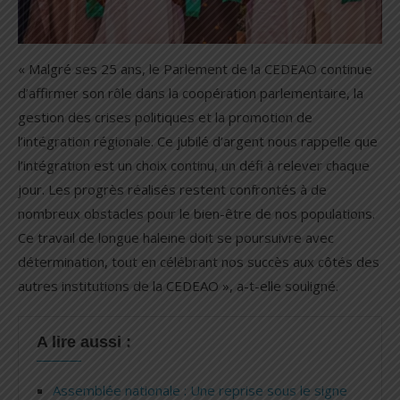
« Malgré ses 25 ans, le Parlement de la CEDEAO continue
d’affirmer son rôle dans la coopération parlementaire, la
gestion des crises politiques et la promotion de
l’intégration régionale. Ce jubilé d’argent nous rappelle que
l’intégration est un choix continu, un défi à relever chaque
jour. Les progrès réalisés restent confrontés à de
nombreux obstacles pour le bien-être de nos populations.
Ce travail de longue haleine doit se poursuivre avec
détermination, tout en célébrant nos succès aux côtés des
autres institutions de la CEDEAO », a-t-elle souligné.
A lire aussi :
Assemblée nationale : Une reprise sous le signe