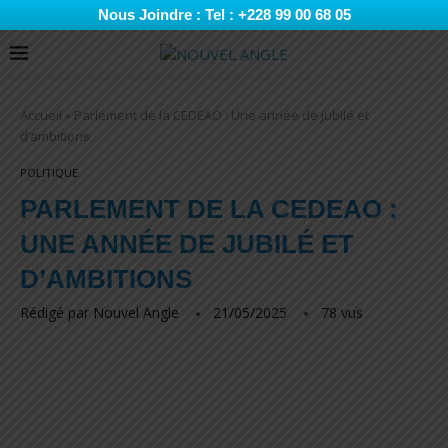
Nous Joindre : Tel : +228 99 00 68 05
Accueil
»
Parlement de la CEDEAO : Une année de jubilé et
d’ambitions
POLITIQUE
PARLEMENT DE LA CEDEAO :
UNE ANNÉE DE JUBILÉ ET
D’AMBITIONS
Rédigé par
Nouvel Angle
21/05/2025
78
vus