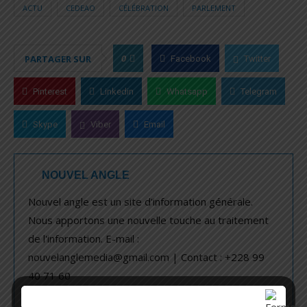
ACTU
CEDEAO
CÉLÉBRATION
PARLEMENT
0
PARTAGER SUR
Facebook
Twitter
Pinterest
Linkedin
Whatsapp
Telegram
Skype
Viber
Email
NOUVEL ANGLE
Nouvel angle est un site d'information générale.
Nous apportons une nouvelle touche au traitement
de l'information. E-mail :
nouvelanglemedia@gmail.com | Contact : +228 99
40 71 60