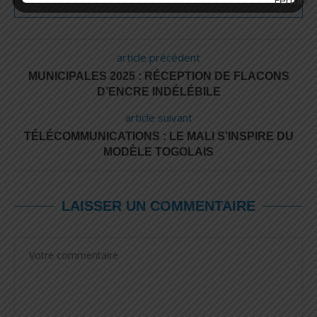
article précédent
MUNICIPALES 2025 : RÉCEPTION DE FLACONS
D’ENCRE INDÉLÉBILE
article suivant
TÉLÉCOMMUNICATIONS : LE MALI S’INSPIRE DU
MODÈLE TOGOLAIS
LAISSER UN COMMENTAIRE