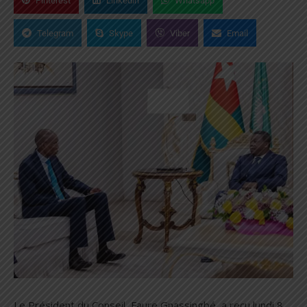
Pinterest
Linkedin
Whatsapp
Telegram
Skype
Viber
Email
Le Président du Conseil, Faure Gnassingbé, a reçu lundi 8