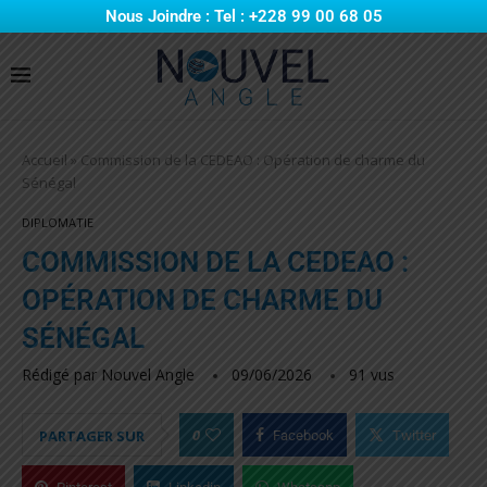
Nous Joindre : Tel : +228 99 00 68 05
Accueil
»
Commission de la CEDEAO : Opération de charme du
Sénégal
DIPLOMATIE
COMMISSION DE LA CEDEAO :
OPÉRATION DE CHARME DU
SÉNÉGAL
Rédigé par
Nouvel Angle
09/06/2026
91
vus
0
PARTAGER SUR
Facebook
Twitter