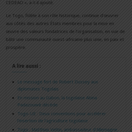
CEDEAO », a-t-il ajouté.
Le Togo, fidèle à son rôle historique, continue d’œuvrer
aux côtés des autres États membres pour la mise en
œuvre des valeurs fondatrices de l’organisation, en vue de
bâtir une communauté ouest-africaine plus unie, en paix et
prospère.
A lire aussi :
Le message fort de Robert Dussey aux
diplomates Togolais
En mission au Gabon, la togolaise Abina
Padazouwè décède
Togo-UE : Deux conventions pour accélérer
l’insertion de l’agriculture togolaise
Togo : Matthias Veltin, ambassadeur d’Allemagne