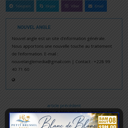
Telegram
Skype
Viber
Email
NOUVEL ANGLE
Nouvel angle est un site d'information générale.
Nous apportons une nouvelle touche au traitement
de l'information. E-mail :
nouvelanglemedia@gmail.com | Contact : +228 99
40 71 60
article précédent
HADJ 2026 : RETOUR DES PÈLERINS TOGOLAIS
article suivant