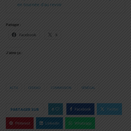
en tournée d’au revoir
Partager :
Facebook
X
J’aime ça :
ACTU
CEDEAO
COMMISSION
SÉNÉGAL
0
PARTAGER SUR
Facebook
Twitter
Pinterest
Linkedin
Whatsapp