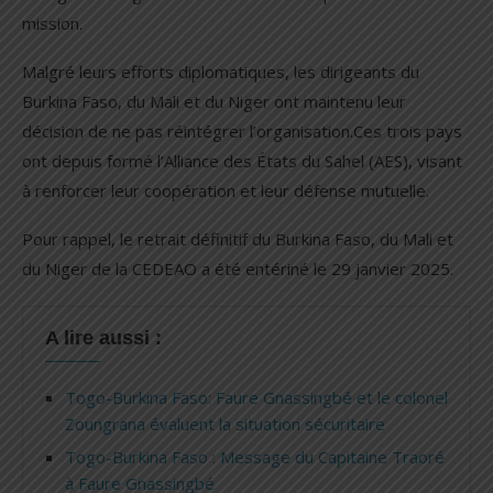
mission.
Malgré leurs efforts diplomatiques, les dirigeants du
Burkina Faso, du Mali et du Niger ont maintenu leur
décision de ne pas réintégrer l’organisation.Ces trois pays
ont depuis formé l’Alliance des États du Sahel (AES), visant
à renforcer leur coopération et leur défense mutuelle.
Pour rappel, le retrait définitif du Burkina Faso, du Mali et
du Niger de la CEDEAO a été entériné le 29 janvier 2025.
A lire aussi :
Togo-Burkina Faso: Faure Gnassingbé et le colonel
Zoungrana évaluent la situation sécuritaire
Togo-Burkina Faso : Message du Capitaine Traoré
à Faure Gnassingbé