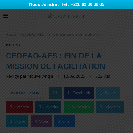
Nous Joindre : Tel : +228 99 00 68 05
Accueil
»
CEDEAO-AES : Fin de la mission de facilitation
DIPLOMATIE
CEDEAO-AES : FIN DE LA
MISSION DE FACILITATION
Rédigé par
Nouvel Angle
12/08/2025
322
vus
0
PARTAGER SUR
Facebook
Twitter
Pinterest
Linkedin
Whatsapp
Telegram
Skype
Viber
Email