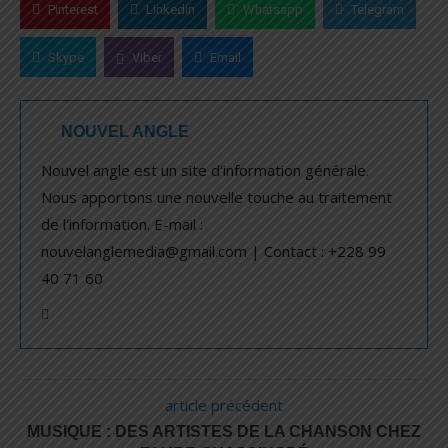
Pinterest
Linkedin
Whatsapp
Telegram
Skype
Viber
Email
NOUVEL ANGLE
Nouvel angle est un site d'information générale.
Nous apportons une nouvelle touche au traitement
de l'information. E-mail :
nouvelanglemedia@gmail.com | Contact : +228 99
40 71 60
article précédent
MUSIQUE : DES ARTISTES DE LA CHANSON CHEZ