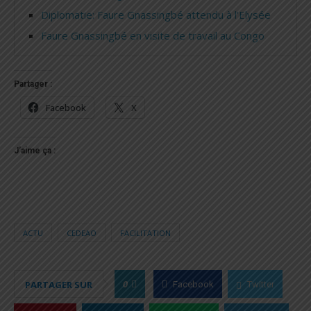
Diplomatie: Faure Gnassingbé attendu à l’Elysée
Faure Gnassingbé en visite de travail au Congo
Partager :
Facebook
X
J’aime ça :
ACTU
CEDEAO
FACILITATION
0
PARTAGER SUR
Facebook
Twitter