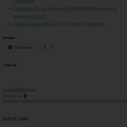
Gnassingbé
Commerce/AGOA : Elizabeth FITZSIMMONS reçue par le
ministre ADEDZE
Derniers préparatifs pour le 9e Congrès Panafricain
Partager :
Facebook
X
J’aime ça :
Actu
CEDEAO
togo
Partager sur
0
Facebook
Twitter
Pinterest
Linkedin
Whatsapp
Telegram
Skype
Viber
Emai
Nouvel Angle