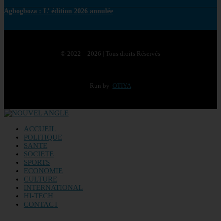
Agbogboza : L’ édition 2026 annulée
© 2022 – 2026 | Tous droits Réservés
Run by
OTIYA
ACCUEIL
POLITIQUE
SANTE
SOCIETE
SPORTS
ECONOMIE
CULTURE
INTERNATIONAL
HI-TECH
CONTACT