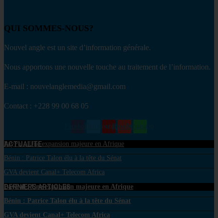
QUI SOMMES-NOUS?
Nouvel angle est un site d’information générale.
Nous apportons une nouvelle touche au traitement de l’information.
E-mail : nouvelanglemedia@gmail.com
Contact : +228 99 00 68 05
Facebook
Twitter
Youtube
Envelope
Whatsapp
ACTUALITE
PayPal : Une expansion majeure en Afrique
Bénin : Patrice Talon élu à la tête du Sénat
GVA devient Canal+ Telecom Africa
DERNIERS ARTICLES
PayPal : Une expansion majeure en Afrique
Bénin : Patrice Talon élu à la tête du Sénat
GVA devient Canal+ Telecom Africa