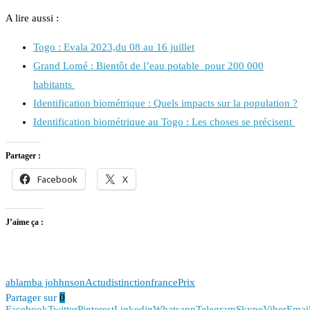
A lire aussi :
Togo : Evala 2023,du 08 au 16 juillet
Grand Lomé : Bientôt de l’eau potable pour 200 000
habitants
Identification biométrique : Quels impacts sur la population ?
Identification biométrique au Togo : Les choses se précisent
Partager :
Facebook
X
J’aime ça :
ablamba johhnson
Actu
distinction
france
Prix
Partager sur
0
Facebook
Twitter
Pinterest
Linkedin
Whatsapp
Telegram
Skype
Viber
Emai