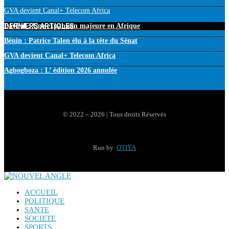
GVA devient Canal+ Telecom Africa
DERNIERS ARTICLES
PayPal : Une expansion majeure en Afrique
Bénin : Patrice Talon élu à la tête du Sénat
GVA devient Canal+ Telecom Africa
Agbogboza : L’ édition 2026 annulée
© 2022 – 2026 | Tous droits Réservés
Run by
OTIYA
ACCUEIL
POLITIQUE
SANTE
SOCIETE
SPORTS