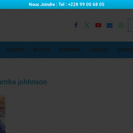
Nous Joindre : Tel : +228 99 00 68 05
SOCIETE
SPORTS
ECONOMIE
CULTURE
INTERN
amba johhnson