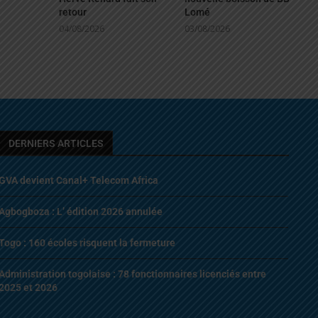
retour
Lomé
04/08/2026
03/08/2026
DERNIERS ARTICLES
GVA devient Canal+ Telecom Africa
Agbogboza : L’ édition 2026 annulée
Togo : 160 écoles risquent la fermeture
Administration togolaise : 78 fonctionnaires licenciés entre
2025 et 2026