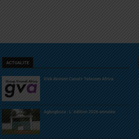
ACTUALITE
GVA devient Canal+ Telecom Africa
Agbogboza : L’ édition 2026 annulée