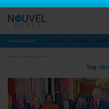
jeudi 6 août 2026
ACCUEIL
POLITIQUE
SANTE
Accueil
»
ablamba johhnson
Tag:
abl