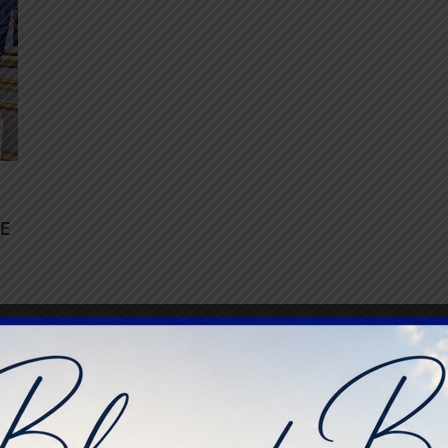
NE
s,