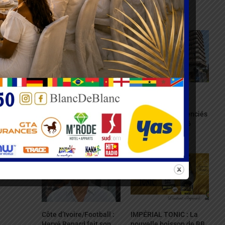
Telecom Africa
2026 annulée
06/08/2026
05/08/2026
Togo : 160 écoles
Administration
risquent la fermeture
togolaise : 78
fonctionnaires licenciés
05/08/2026
entre 2025 et 2026
05/08/2026
Côte d’Ivoire/Football :
IMPÉRIAL TONIC : La
Hervé Renard fait son
nouvelle boisson de BB