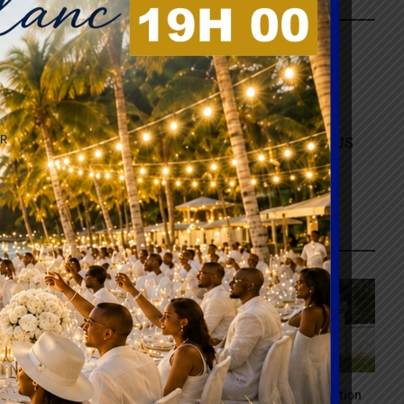
NOUS SUIVRE SUR FACEBOOK
ABONNEZ-VOUS
ARTICLES RECENTS
GVA devient Canal+
Agbogboza : L’ édition