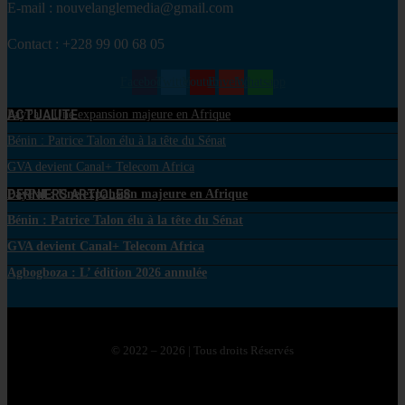
E-mail : nouvelanglemedia@gmail.com
Contact : +228 99 00 68 05
Facebook
Twitter
Youtube
Envelope
Whatsapp
ACTUALITE
PayPal : Une expansion majeure en Afrique
Bénin : Patrice Talon élu à la tête du Sénat
GVA devient Canal+ Telecom Africa
DERNIERS ARTICLES
PayPal : Une expansion majeure en Afrique
Bénin : Patrice Talon élu à la tête du Sénat
GVA devient Canal+ Telecom Africa
Agbogboza : L’ édition 2026 annulée
© 2022 – 2026 | Tous droits Réservés