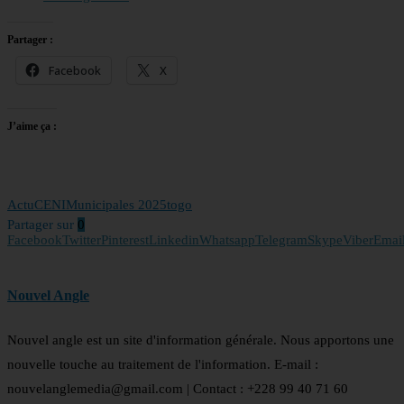
Partager :
Facebook
X
J’aime ça :
Actu
CENI
Municipales 2025
togo
Partager sur
0
Facebook
Twitter
Pinterest
Linkedin
Whatsapp
Telegram
Skype
Viber
Emai
Nouvel Angle
Nouvel angle est un site d'information générale. Nous apportons une
nouvelle touche au traitement de l'information. E-mail :
nouvelanglemedia@gmail.com | Contact : +228 99 40 71 60